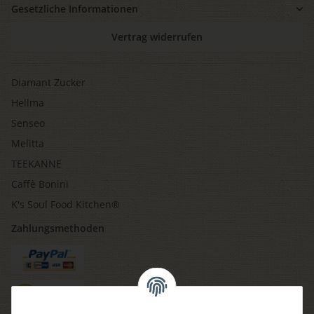
Gesetzliche Informationen
Vertrag widerrufen
Diamant Zucker
Hellma
Senseo
Melitta
TEEKANNE
Caffè Bonini
K's Soul Food Kitchen®
Zahlungsmethoden