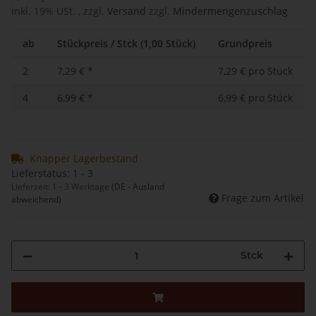
inkl. 19% USt. , zzgl.
Versand
zzgl.
Mindermengenzuschlag
ab
Stückpreis / Stck (1,00 Stück)
Grundpreis
2
7,29 €
*
7,29 € pro Stück
4
6,99 €
*
6,99 € pro Stück
Knapper Lagerbestand
Lieferstatus: 1 - 3
Lieferzeit:
1 - 3 Werktage
(DE - Ausland
Frage zum Artikel
abweichend)
Stck
Loading...