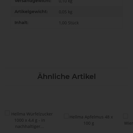
Produkteigenschaft
Wert
Versandgewicht:
0,10 kg
Artikelgewicht:
0,05
kg
Inhalt:
1,00 Stück
Ähnliche Artikel