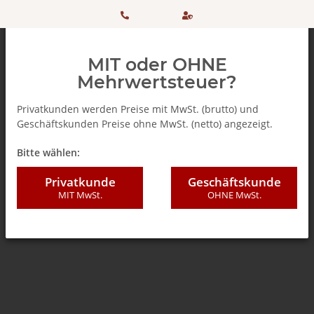
HOTLINE:
Sicher
MIT oder OHNE
+ 49
einkaufen
Mehrwertsteuer?
(0)5042
dank
Privatkunden werden Preise mit MwSt. (brutto) und
Geschäftskunden Preise ohne MwSt. (netto) angezeigt.
506 98
SSL
Zurück zur Liste
Reinigungs- / Pflegemittel
Bitte wählen:
20
Privatkunde
Geschäftskunde
MIT MwSt.
OHNE MwSt.