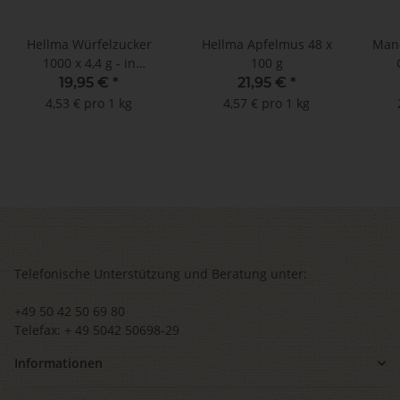
Hellma Würfelzucker
Hellma Apfelmus 48 x
Mann
1000 x 4,4 g - in
100 g
nachhaltiger
19,95 €
*
21,95 €
*
Verpackung
4,53 € pro 1 kg
4,57 € pro 1 kg
Telefonische Unterstützung und Beratung unter:
+49 50 42 50 69 80
Telefax: + 49 5042 50698-29
Informationen