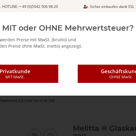
HOTLINE: + 49 (0)5042 506 98 20
Sicher einkaufen dank SSL
Netto
MIT oder OHNE Mehrwertsteuer?
werden Preise mit MwSt. (brutto) und
en Preise ohne MwSt. (netto) angezeigt.
ALIA - FEINKOSTARTIKEL
CAFFÈ MAJESTIC / DICAF
KAFFEE
Privatkunde
Geschäftskun
MIT MwSt.
OHNE MwSt.
feekanne 2,2 Liter Ka-G M 220
Melitta ® Glaska