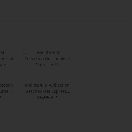
lection
Melitta ® M-Collection
Latte
Geschenkset Espresso
o
**
*
45,95 €
*