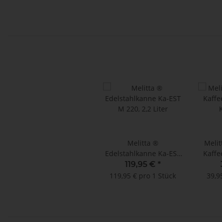
Melitta ®
Melit
Edelstahlkanne Ka-EST
Kaffe
M 220, 2,2 Liter
119,95 €
*
119,95 € pro 1 Stück
39,9