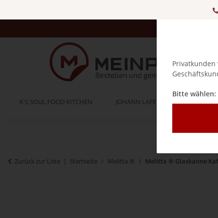
Privatkunden 
Geschäftskund
Bitte wählen:
K'S SOUL FOOD KITCHEN
JOHANN LAFER
BELLA IT
Zurück zur Liste
Startseite
Melitta ®
Melitta ® Glaskanne Kaf