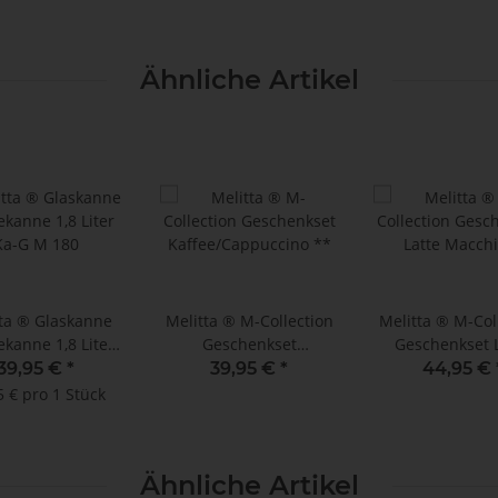
Ähnliche Artikel
ta ® Glaskanne
Melitta ® M-Collection
Melitta ® M-Col
ekanne 1,8 Liter
Geschenkset
Geschenkset 
Ka-G M 180
Kaffee/Cappuccino **
Macchiat
39,95 €
*
39,95 €
*
44,95 €
5 € pro 1 Stück
Ähnliche Artikel