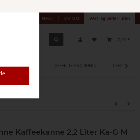
preise anzeigen
News
Kontakt
Vertrag widerrufen
0,00 €
OPINUM
CAFFÈ TIZIANO BONINI
CREMEO
de
nne Kaffeekanne 2,2 Liter Ka-G M