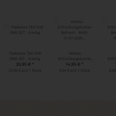
Teekanne TEA FOR
Hellma
ONE-SET - 4-teilig
Erfrischungstücher
Erfr
BeFresh - MHD:
BeFr
25,95 €
*
14,95 €
*
31.07.2026 !! (400 Stück)
25,95 € pro 1 Stück
0,04 € pro 1 Stück
0,04