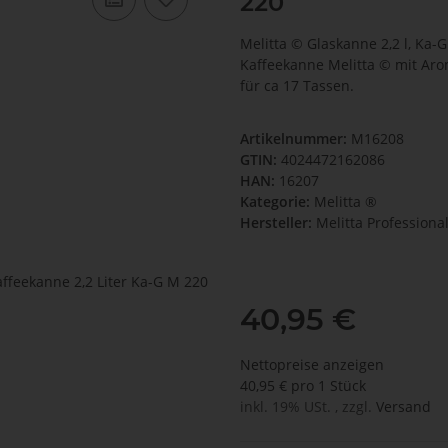
220
Melitta © Glaskanne 2,2 l, Ka-
Kaffeekanne Melitta © mit Aro
für ca 17 Tassen.
Artikelnummer:
M16208
GTIN:
4024472162086
HAN:
16207
Kategorie:
Melitta ®
Hersteller:
Melitta Professiona
40,95 €
Nettopreise anzeigen
40,95 € pro 1 Stück
inkl. 19% USt. , zzgl.
Versand