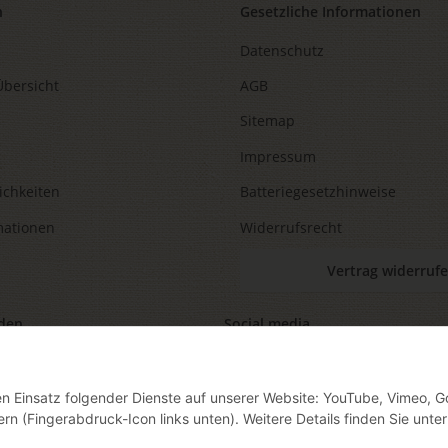
n
Gesetzliche Informationen
Datenschutz
Übersicht
AGB
Sitemap
Impressum
ichkeiten
Batteriegesetzhinweise
mationen
Widerrufsrecht
Vertrag widerruf
den
Social media
den Einsatz folgender Dienste auf unserer Website: YouTube, Vimeo, G
ern (Fingerabdruck-Icon links unten). Weitere Details finden Sie unter