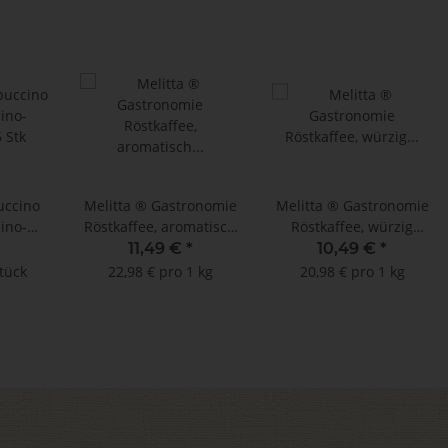
uccino
Melitta ® Gastronomie
Melitta ® Gastronomie
ino-
Röstkaffee, aromatisch
Röstkaffee, würzig
 Stk
mild 500 g
ergiebig 500 g
11,49 €
*
10,49 €
*
Stück
22,98 € pro 1 kg
20,98 € pro 1 kg