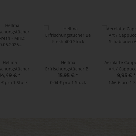
Hellma
Hellma
Aerolatte Capp
ischungstücher
Erfrischungstücher Be
Art / Cappucc
esh - MHD:
Fresh 400 Stück
Schablonen 6
14,49 €
*
15,95 €
*
9,95 €
*
30.06.2026 !! (400 Stück)
 € pro 1 Stück
0,04 € pro 1 Stück
1,66 € pro 1 