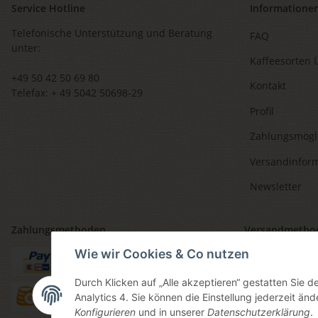
Service Hotline
Informatione
Telefonische Unterstützung und Beratung
FAQ
unter:
Kaffeesorten 
+49 50 42 50 69 80
Kontakt
Telefax: + 49 5042 50698-29
Profil
Zahlungsmögl
Versandinfor
Newsletter
Zahlungsmethoden
Versandmetho
Wie wir Cookies & Co nutzen
Durch Klicken auf „Alle akzeptieren“ gestatten Sie 
Analytics 4. Sie können die Einstellung jederzeit änd
Konfigurieren
und in unserer
Datenschutzerklärung
.