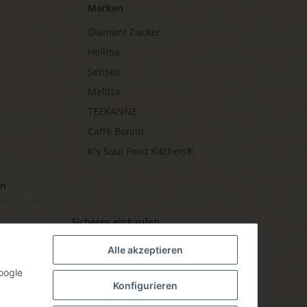
Marken
Diamant Zucker
Hellma
Senseo
Melitta
TEEKANNE
Caffè Bonini
K's Soul Food Kitchen®
en
Sicheres einkaufen
Alle akzeptieren
oogle
Konfigurieren