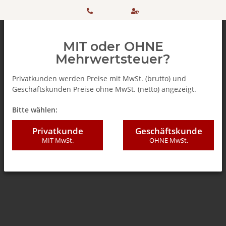
HOTLINE:
Sicher
MIT oder OHNE
+ 49
einkaufen
Mehrwertsteuer?
(0)5042
dank
Privatkunden werden Preise mit MwSt. (brutto) und
Geschäftskunden Preise ohne MwSt. (netto) angezeigt.
506 98
SSL
Zurück zur Liste
% SALE %
Bitte wählen:
20
Privatkunde
Geschäftskunde
MIT MwSt.
OHNE MwSt.