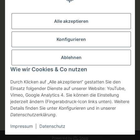
Versandmethoden
Alle akzeptieren
Konfigurieren
Social media
Ablehnen
Wie wir Cookies & Co nutzen
Durch Klicken auf „Alle akzeptieren“ gestatten Sie den
Sicheres einkaufen
Einsatz folgender Dienste auf unserer Website: YouTube,
Vimeo, Google Analytics 4. Sie können die Einstellung
jederzeit ändern (Fingerabdruck-Icon links unten). Weitere
Details finden Sie unter
Konfigurieren
und in unserer
Datenschutzerklärung
.
* Alle Preise inkl. gesetzlicher USt., zzgl.
Versand
, zzgl.
Mindermengenzuschlag
Impressum
|
Datenschutz
Powered by
JTL-Shop