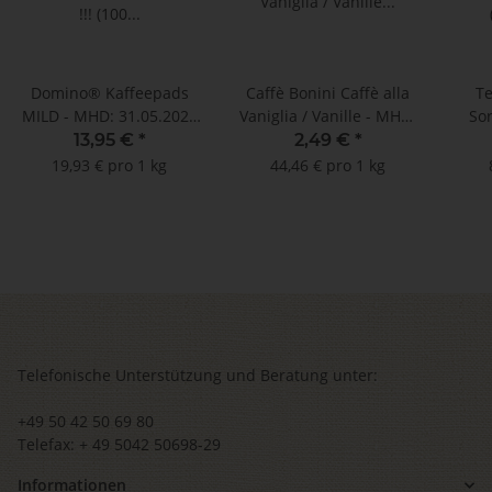
Domino® Kaffeepads
Caffè Bonini Caffè alla
T
MILD - MHD: 31.05.2026
Vaniglia / Vanille - MHD:
Sor
!!! (100 Pads im
03.05.2026 !! (10
13,95 €
*
2,49 €
*
Megabeutel)
Kompatible Kapseln
19,93 € pro 1 kg
44,46 € pro 1 kg
Nespresso®*)
Telefonische Unterstützung und Beratung unter:
+49 50 42 50 69 80
Telefax: + 49 5042 50698-29
Informationen