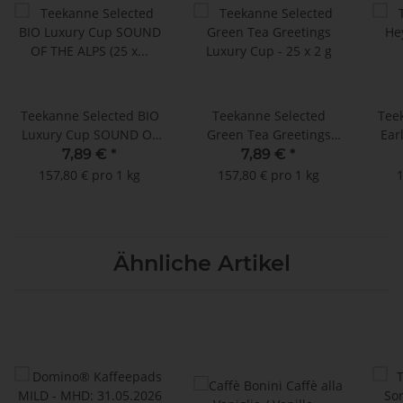
Teekanne Selected BIO
Teekanne Selected
Tee
Luxury Cup SOUND OF
Green Tea Greetings
Ear
THE ALPS (25 x 2 g)
Luxury Cup - 25 x 2 g
25 P
7,89 €
*
7,89 €
*
157,80 € pro 1 kg
157,80 € pro 1 kg
1
V
Ähnliche Artikel