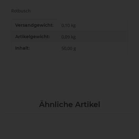
Rotbusch
Produkteigenschaft
Wert
Versandgewicht:
0,10 kg
Artikelgewicht:
0,09
kg
Inhalt:
50,00 g
Ähnliche Artikel