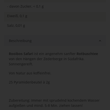
- davon Zucker, < 0,1 g
Eiweiß, 0,1 g
Salz, 0,01 g
Beschreibung
Rooibos Safari
ist ein angenehm sanfter
Rotbuschtee
von den Hängen der Zederberge in Südafrika.
Sonnengereift.
Von Natur aus koffeinfrei.
25 Pyramidenbeutel à 2g
Zubereitung: Immer mit sprudelnd kochendem Wasser
aufgießen und mind. 5-8 Min. ziehen lassen!