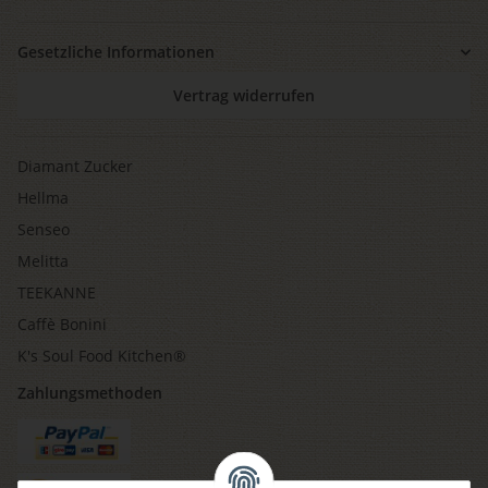
Gesetzliche Informationen
Vertrag widerrufen
Diamant Zucker
Hellma
Senseo
Melitta
TEEKANNE
Caffè Bonini
K's Soul Food Kitchen®
Zahlungsmethoden