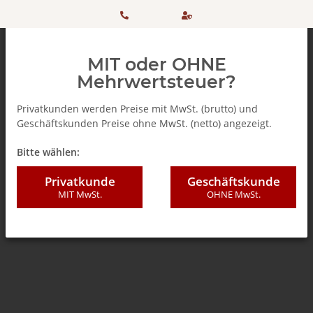
HOTLINE:
Sicher
MIT oder OHNE
+ 49
einkaufen
Mehrwertsteuer?
(0)5042
dank
Privatkunden werden Preise mit MwSt. (brutto) und
Geschäftskunden Preise ohne MwSt. (netto) angezeigt.
506 98
SSL
Zurück zur Liste
Teebeutel
Bitte wählen:
20
Privatkunde
Geschäftskunde
MIT MwSt.
OHNE MwSt.