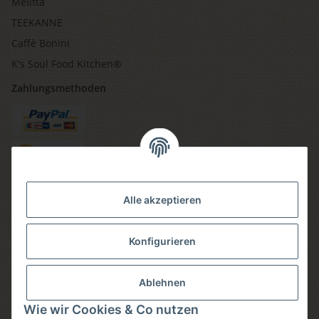
Melitta
TEEKANNE
Caffè Bonini
K's Soul Food Kitchen®
Zahlungsmethoden
Versandmethoden
Alle akzeptieren
Konfigurieren
Social media
Ablehnen
Wie wir Cookies & Co nutzen