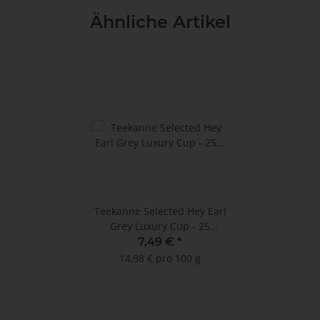
Ähnliche Artikel
Teekanne Selected Hey Earl
Grey Luxury Cup - 25
Pyramidenbeutel à 2 g
7,49 €
*
(neue Verpackungsgröße)
14,98 € pro 100 g