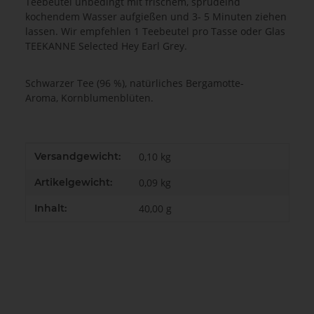
Teebeutel unbedingt mit frischem, sprudelnd
kochendem Wasser aufgießen und 3- 5 Minuten ziehen
lassen. Wir empfehlen 1 Teebeutel pro Tasse oder Glas
TEEKANNE Selected Hey Earl Grey.
Schwarzer Tee (96 %), natürliches Bergamotte-
Aroma, Kornblumenblüten.
Produkteigenschaft
Wert
Versandgewicht:
0,10 kg
Artikelgewicht:
0,09
kg
Inhalt:
40,00 g