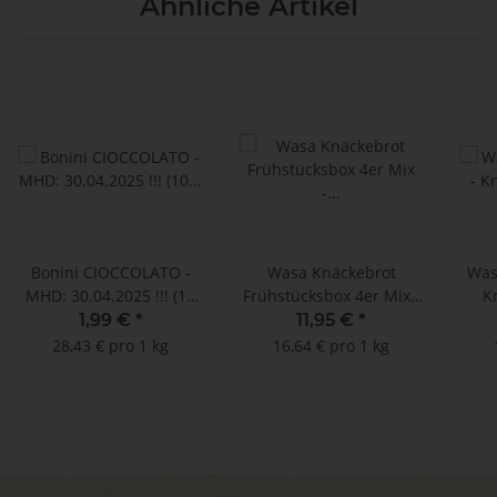
Ähnliche Artikel
Bonini CIOCCOLATO -
Wasa Knäckebrot
Was
MHD: 30.04.2025 !!! (10
Frühstücksbox 4er Mix -
K
Nespresso®*
MHD: 31.01.2025 !! (40 x
31.05
1,99 €
*
11,95 €
*
kompatible Kapseln)
2 Stück)
28,43 € pro 1 kg
16,64 € pro 1 kg