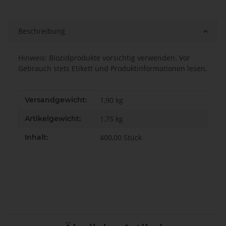
Beschreibung
Hinweis: Biozidprodukte vorsichtig verwenden. Vor
Gebrauch stets Etikett und Produktinformationen lesen.
Produkteigenschaft
Wert
Versandgewicht:
1,90 kg
Artikelgewicht:
1,75
kg
Inhalt:
400,00 Stück