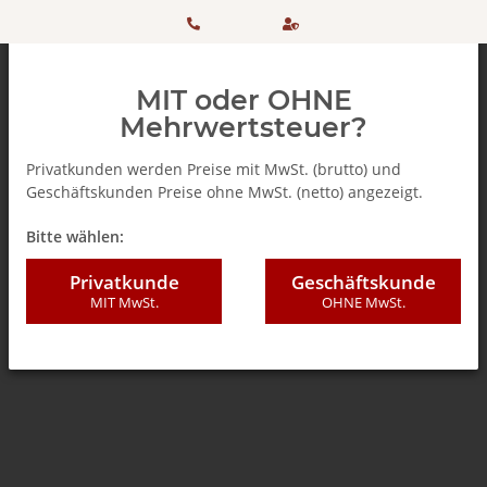
HOTLINE:
Sicher
MIT oder OHNE
+ 49
einkaufen
Mehrwertsteuer?
(0)5042
dank
Privatkunden werden Preise mit MwSt. (brutto) und
Geschäftskunden Preise ohne MwSt. (netto) angezeigt.
506 98
SSL
Zurück zur Liste
% SALE %
Bitte wählen:
20
Privatkunde
Geschäftskunde
MIT MwSt.
OHNE MwSt.