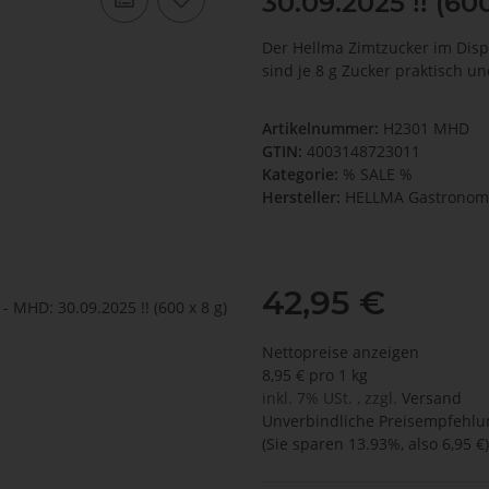
30.09.2025 !! (60
Der Hellma Zimtzucker im Disp
sind je 8 g Zucker praktisch u
Artikelnummer:
H2301 MHD
GTIN:
4003148723011
Kategorie:
% SALE %
Hersteller:
HELLMA Gastronom
42,95 €
Nettopreise anzeigen
8,95 € pro 1 kg
inkl. 7% USt. , zzgl.
Versand
Unverbindliche Preisempfehlun
(Sie sparen
13.93%
, also
6,95 €
)