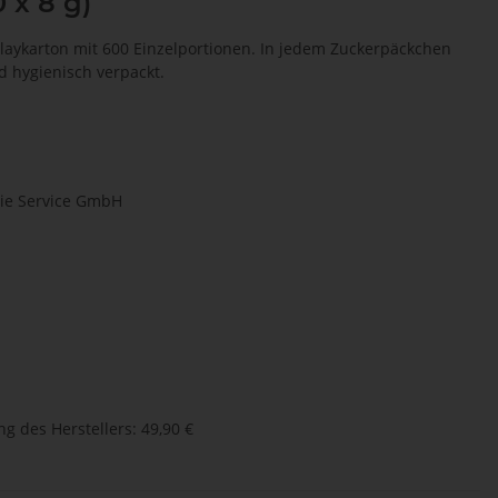
0 x 8 g)
laykarton mit 600 Einzelportionen. In jedem Zuckerpäckchen
nd hygienisch verpackt.
ie Service GmbH
g des Herstellers
:
49,90 €