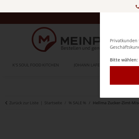
Privatkunden 
Geschäftskund
Bitte wählen:
K'S SOUL FOOD KITCHEN
JOHANN LAFER
BELLA IT
Zurück zur Liste
Startseite
% SALE %
Hellma Zucker-Zimt-Misch