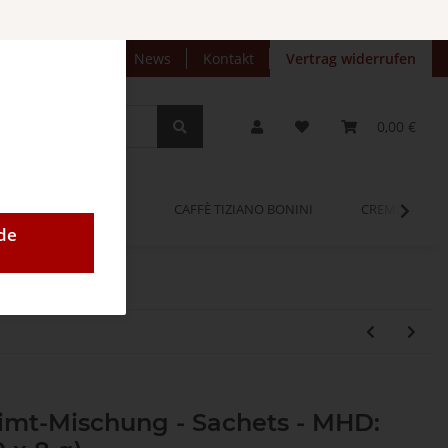
preise anzeigen
News
Kontakt
Vertrag widerrufen
0,00 €
OPINUM
CAFFÈ TIZIANO BONINI
CREMEO
de
imt-Mischung - Sachets - MHD: