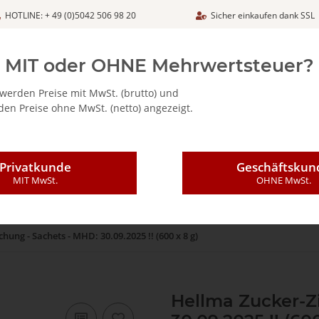
HOTLINE: + 49 (0)5042 506 98 20
Sicher einkaufen dank SSL
Netto
MIT oder OHNE Mehrwertsteuer?
werden Preise mit MwSt. (brutto) und
en Preise ohne MwSt. (netto) angezeigt.
ALIA - FEINKOSTARTIKEL
CAFFÈ MAJESTIC / DICAF
KAFFEE
Privatkunde
Geschäftskun
MIT MwSt.
OHNE MwSt.
ung - Sachets - MHD: 30.09.2025 !! (600 x 8 g)
Hellma Zucker-Z