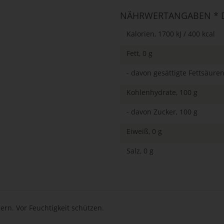
NÄHRWERTANGABEN * D
Kalorien, 1700 kJ / 400 kcal
Fett, 0 g
- davon gesättigte Fettsäuren
Kohlenhydrate, 100 g
- davon Zucker, 100 g
Eiweiß, 0 g
Salz, 0 g
rn. Vor Feuchtigkeit schützen.