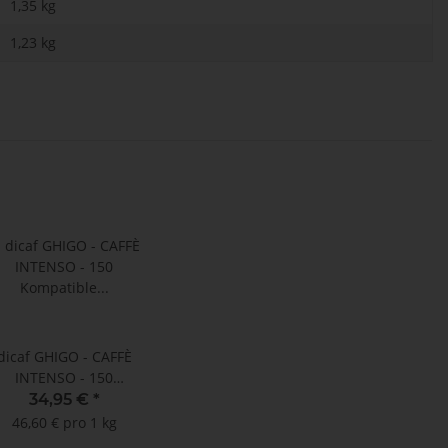
1,35 kg
1,23
kg
dicaf GHIGO - CAFFÈ
INTENSO - 150
Kompatible Kapseln
34,95 €
*
Nespresso ®*
46,60 € pro 1 kg