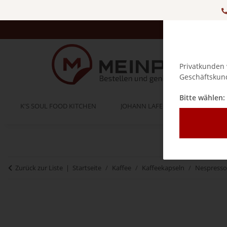
Privatkunden 
Geschäftskund
Bitte wählen:
K'S SOUL FOOD KITCHEN
JOHANN LAFER
BELLA IT
Zurück zur Liste
Startseite
Kaffee
Kaffeekapseln
Nespresso