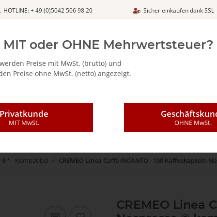
HOTLINE: + 49 (0)5042 506 98 20
Sicher einkaufen dank SSL
Netto
MIT oder OHNE Mehrwertsteuer?
werden Preise mit MwSt. (brutto) und
en Preise ohne MwSt. (netto) angezeigt.
ALIA - FEINKOSTARTIKEL
CAFFÈ MAJESTIC / DICAF
KAFFEE
Privatkunde
Geschäftskun
MIT MwSt.
OHNE MwSt.
 ®* - Kompatibel
CREMEO Linea Caffè INCANTO - 100 Kaffeekapseln N
CREMEO Linea Ca