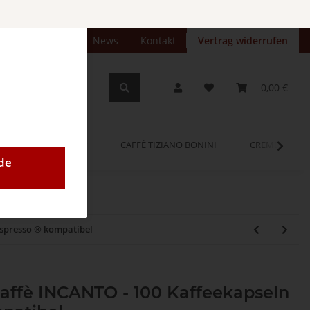
preise anzeigen
News
Kontakt
Vertrag widerrufen
0,00 €
OPINUM
CAFFÈ TIZIANO BONINI
CREMEO
de
espresso ® kompatibel
ffè INCANTO - 100 Kaffeekapseln