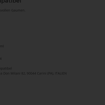
patibel
hsvollen Gaumen.
 ml
4
patibel
 Via Don Milani 82, 90044 Carini (PA), ITALIEN