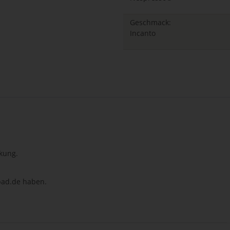
Geschmack:
Incanto
kung.
npad.de haben.