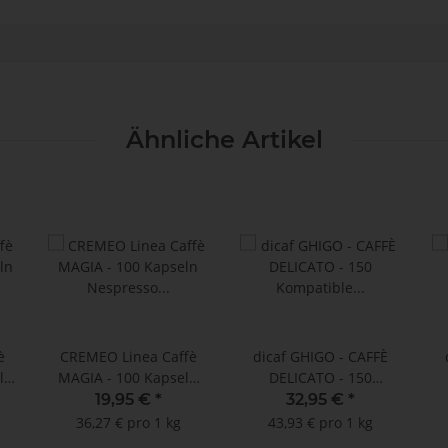
Ähnliche Artikel
è
CREMEO Linea Caffè
dicaf GHIGO - CAFFÈ
ln
MAGIA - 100 Kapseln
DELICATO - 150
Nespresso ®
Kompatible Kapseln
19,95 €
*
32,95 €
*
kompatibel
Nespresso ®*
36,27 € pro 1 kg
43,93 € pro 1 kg