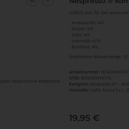
Nespresso ® kom
Süßlich zart, für den anspruc
- Aromatizität: 4/5
- Körper: 5/5
- Süße: 4/5
- Intensität: 6/10
- Rundheit: 4/5
Empfohlene Wassermenge: 25
Artikelnummer:
805430941677
GTIN:
8054309416774
Kategorie:
Nespresso ®* - Kom
Hersteller:
Caffè Trinca S.r.l.,
19,95 €