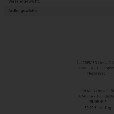
Produkteigenschaft
Wert
Versandgewicht:
Artikelgewicht:
CREMEO Linea Caff
ARABICA - 100 Kapse
Nespresso ®
19,95 €
*
kompatibel
39,90 € pro 1 kg