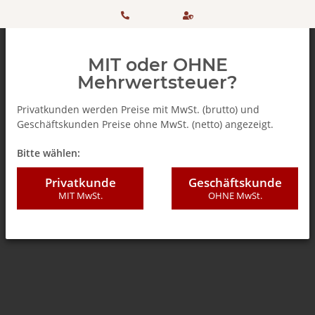
HOTLINE:
Sicher
MIT oder OHNE
+ 49
einkaufen
Mehrwertsteuer?
(0)5042
dank
Privatkunden werden Preise mit MwSt. (brutto) und
Geschäftskunden Preise ohne MwSt. (netto) angezeigt.
506 98
SSL
Zurück zur Liste
% SALE %
Bitte wählen:
20
Privatkunde
Geschäftskunde
MIT MwSt.
OHNE MwSt.