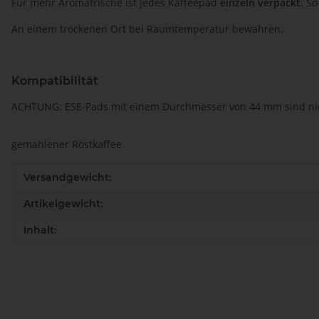
Für mehr Aromafrische ist jedes Kaffeepad
einzeln verpackt
. S
An einem trockenen Ort bei Raumtemperatur bewahren.
Kompatibilität
ACHTUNG: ESE-Pads mit einem Durchmesser von 44 mm sind nich
gemahlener Röstkaffee
Produkteigenschaft
Wert
Versandgewicht:
Artikelgewicht:
Inhalt: