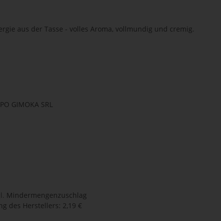
nergie aus der Tasse - volles Aroma, vollmundig und cremig.
UPPO GIMOKA SRL
l.
Mindermengenzuschlag
g des Herstellers
:
2,19 €