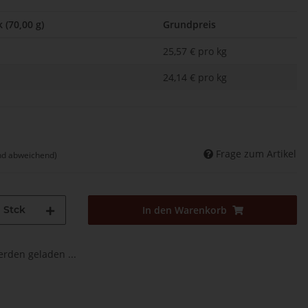
 (70,00 g)
Grundpreis
25,57 € pro kg
24,14 € pro kg
Frage zum Artikel
nd abweichend)
Stck
In den Warenkorb
den geladen ...