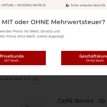
HOTLINE: + 49 (0)5042 506 98 20
Sicher einkaufen dank SSL
Netto
MIT oder OHNE Mehrwertsteuer?
werden Preise mit MwSt. (brutto) und
en Preise ohne MwSt. (netto) angezeigt.
ALIA - FEINKOSTARTIKEL
CAFFÈ MAJESTIC / DICAF
KAFFEE
Privatkunde
Geschäftskun
MIT MwSt.
OHNE MwSt.
ads FORTE - MHD: 27.11.2021
Caffè Bonini - 1