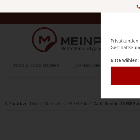
Privatkunden 
Geschäftskund
Bitte wählen:
K'S SOUL FOOD KITCHEN
JOHANN LAFER
BELLA IT
Zurück zur Liste
Startseite
% SALE %
Caffè Bonini - 10 ESE P