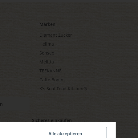
Marken
Diamant Zucker
Hellma
Senseo
Melitta
TEEKANNE
Caffè Bonini
K's Soul Food Kitchen®
en
Sicheres einkaufen
Alle akzeptieren