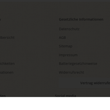
n
Gesetzliche Informationen
Datenschutz
Übersicht
AGB
Sitemap
Impressum
ichkeiten
Batteriegesetzhinweise
mationen
Widerrufsrecht
Vertrag widerruf
den
Social media