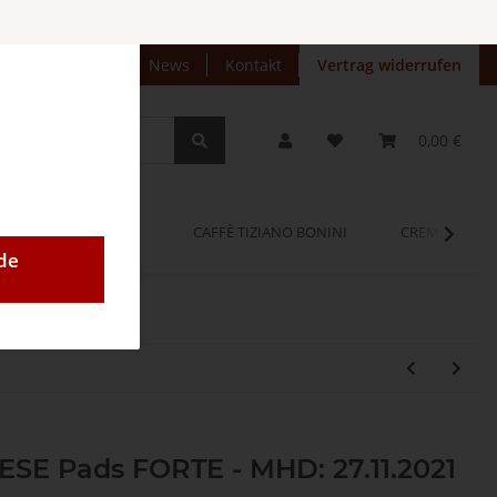
preise anzeigen
News
Kontakt
Vertrag widerrufen
0,00 €
OPINUM
CAFFÈ TIZIANO BONINI
CREMEO
de
0 ESE Pads FORTE - MHD: 27.11.2021