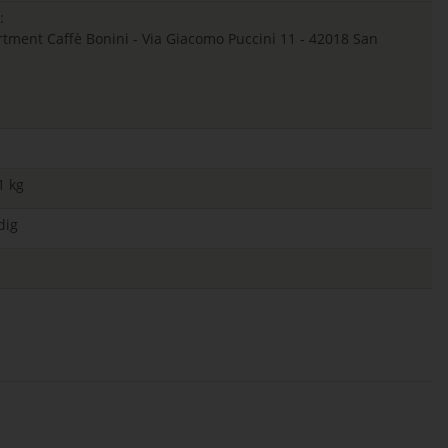
:
ent Caffè Bonini - Via Giacomo Puccini 11 - 42018 San
1 kg
dig