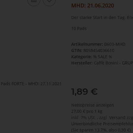
MHD: 21.06.2020
Der starke Start in den Tag. E
10 Pads
Artikelnummer:
B603-MHD
GTIN:
8058454036610
Kategorie:
% SALE %
Hersteller:
Caffè Bonini - GR
1,89 €
Nettopreise anzeigen
27,00 € pro 1 kg
inkl. 7% USt. , zzgl.
Versand
zzg
Unverbindliche Preisempfehlun
(Sie sparen
13.7%
, also
0,30 €
)