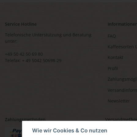
Service Hotline
Informatione
Telefonische Unterstützung und Beratung
FAQ
unter:
Kaffeesorten 
+49 50 42 50 69 80
Kontakt
Telefax: + 49 5042 50698-29
Profil
Zahlungsmögl
Versandinfor
Newsletter
Zahlungsmethoden
Versandmetho
Wie wir Cookies & Co nutzen