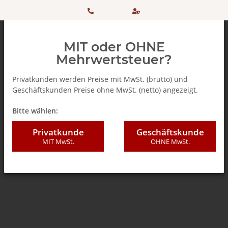
HOTLINE:
Sicher
MIT oder OHNE
+ 49
einkaufen
Mehrwertsteuer?
(0)5042
dank
Privatkunden werden Preise mit MwSt. (brutto) und
Geschäftskunden Preise ohne MwSt. (netto) angezeigt.
506 98
SSL
Zurück zur Liste
Senseo Ersatzteile
Bitte wählen:
20
Privatkunde
Geschäftskunde
MIT MwSt.
OHNE MwSt.