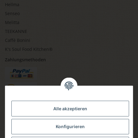
Hellma
Senseo
Melitta
TEEKANNE
Caffè Bonini
K's Soul Food Kitchen®
Zahlungsmethoden
Versandmethoden
Alle akzeptieren
Konfigurieren
Social media