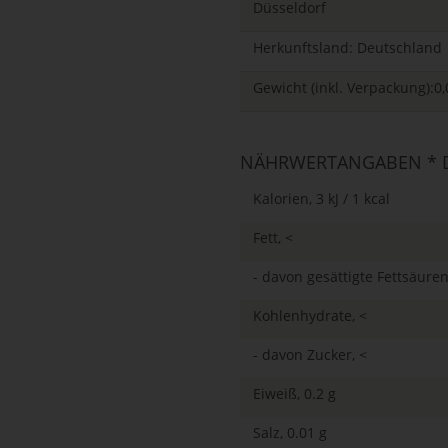
Düsseldorf
Herkunftsland: Deutschland
Gewicht (inkl. Verpackung):0,
NÄHRWERTANGABEN * D
Kalorien, 3 kJ / 1 kcal
Fett, <
- davon gesättigte Fettsäuren
Kohlenhydrate, <
- davon Zucker, <
Eiweiß, 0.2 g
Salz, 0.01 g