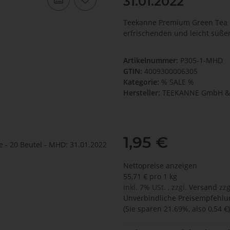
31.01.2022
Teekanne Premium Green Tea m
erfrischenden und leicht süß
Artikelnummer:
P305-1-MHD
GTIN:
4009300006305
Kategorie:
% SALE %
Hersteller:
TEEKANNE GmbH & 
1,95 €
Nettopreise anzeigen
55,71 € pro 1 kg
inkl. 7% USt. , zzgl.
Versand
zzg
Unverbindliche Preisempfehlun
(Sie sparen
21.69%
, also
0,54 €
)