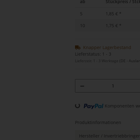
ab
Stückpreis / Stck
5
1,85 €
*
10
1,75 €
*
Knapper Lagerbestand
Lieferstatus: 1 - 3
Lieferzeit:
1 - 3 Werktage
(DE - Ausla
Loading...
Komponenten wer
Produktinformationen
Hersteller / Invertriebbring