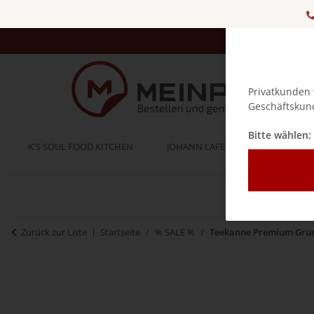
Privatkunden 
Geschäftskund
Bitte wählen:
K'S SOUL FOOD KITCHEN
JOHANN LAFER
BELLA IT
Zurück zur Liste
Startseite
% SALE %
Teekanne Premium Grüne