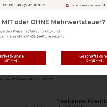
HOTLINE: + 49 (0)5042 506 98 20
Sicher einkaufen dank SSL
Netto
MIT oder OHNE Mehrwertsteuer?
werden Preise mit MwSt. (brutto) und
en Preise ohne MwSt. (netto) angezeigt.
ALIA - FEINKOSTARTIKEL
CAFFÈ MAJESTIC / DICAF
KAFFEE
Privatkunde
Geschäftskun
MIT MwSt.
OHNE MwSt.
r Tee - 20 Beutel - MHD: 31.01.2022
Teekanne Premiu