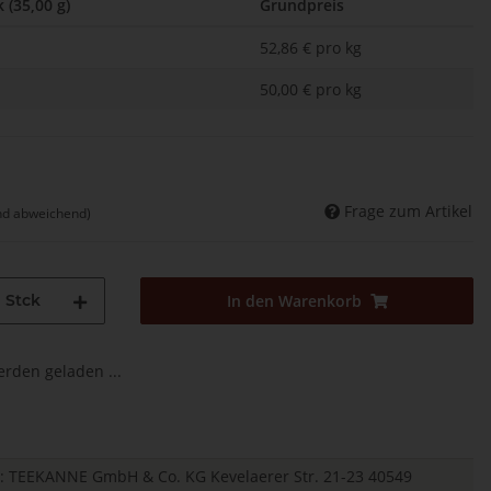
 (35,00 g)
Grundpreis
52,86 € pro kg
50,00 € pro kg
Frage zum Artikel
nd abweichend)
Stck
In den Warenkorb
den geladen ...
er: TEEKANNE GmbH & Co. KG Kevelaerer Str. 21-23 40549