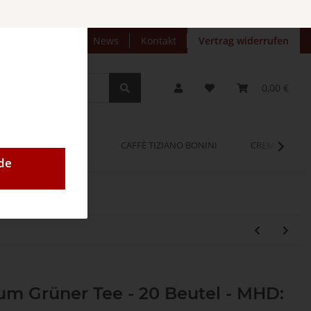
preise anzeigen
News
Kontakt
Vertrag widerrufen
0,00 €
OPINUM
CAFFÈ TIZIANO BONINI
CREMEO
de
m Grüner Tee - 20 Beutel - MHD: