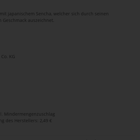
it japanischem Sencha, welcher sich durch seinen
en Geschmack auszeichnet.
Co. KG
l.
Mindermengenzuschlag
g des Herstellers
:
2,49 €