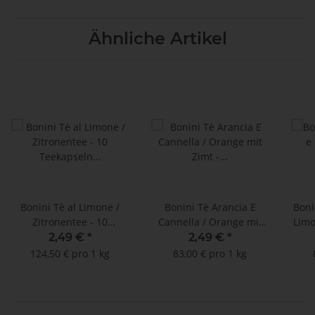
Ähnliche Artikel
Bonini Tè al Limone /
Bonini Tè Arancia E
Boni
Zitronentee - 10
Cannella / Orange mit
Limo
Teekapseln Nespresso
Zimt - 10 Teekapseln
2,49 €
*
2,49 €
*
®*
Nespresso ®*
124,50 € pro 1 kg
83,00 € pro 1 kg