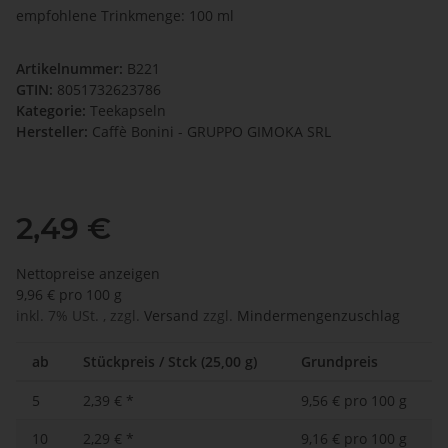
empfohlene Trinkmenge: 100 ml
Artikelnummer:
B221
GTIN:
8051732623786
Kategorie:
Teekapseln
Hersteller:
Caffè Bonini - GRUPPO GIMOKA SRL
2,49 €
Nettopreise anzeigen
9,96 € pro 100 g
inkl. 7% USt. , zzgl.
Versand
zzgl.
Mindermengenzuschlag
ab
Stückpreis / Stck (25,00 g)
Grundpreis
5
2,39 €
*
9,56 € pro 100 g
10
2,29 €
*
9,16 € pro 100 g