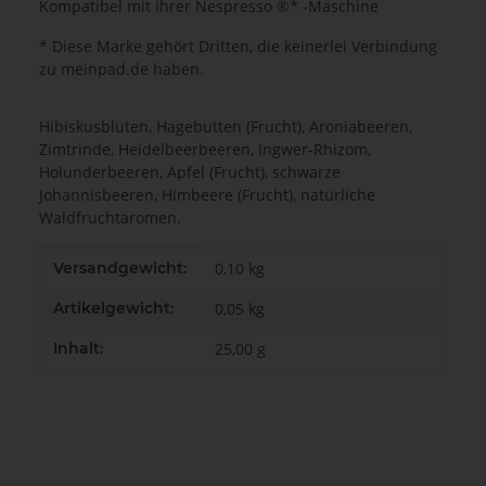
Kompatibel mit Ihrer Nespresso ®* -Maschine
* Diese Marke gehört Dritten, die keinerlei Verbindung
zu meinpad.de haben.
Hibiskusblüten, Hagebutten (Frucht), Aroniabeeren,
Zimtrinde, Heidelbeerbeeren, Ingwer-Rhizom,
Holunderbeeren, Apfel (Frucht), schwarze
Johannisbeeren, Himbeere (Frucht), natürliche
Waldfruchtaromen.
Produkteigenschaft
Wert
Versandgewicht:
0,10 kg
Artikelgewicht:
0,05
kg
Inhalt:
25,00 g