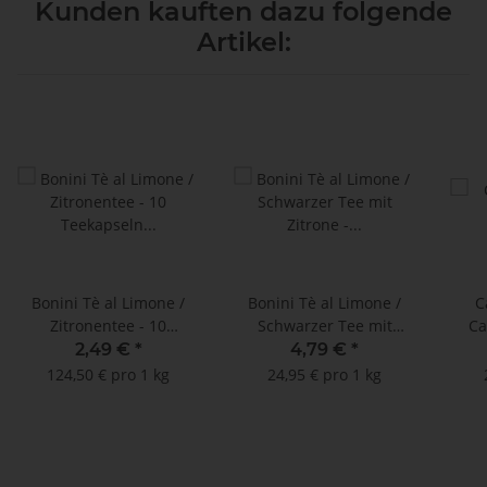
Kunden kauften dazu folgende
Artikel:
Bonini Tè al Limone /
Bonini Tè al Limone /
C
Zitronentee - 10
Schwarzer Tee mit
Ca
Teekapseln Nespresso
Zitrone - 16 Teekapseln
Kaf
2,49 €
*
4,79 €
*
®*
Dolce Gusto ®*
Kap
124,50 € pro 1 kg
24,95 € pro 1 kg