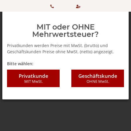
HOTLINE:
Sicher
MIT oder OHNE
+ 49
einkaufen
Mehrwertsteuer?
(0)5042
dank
Privatkunden werden Preise mit MwSt. (brutto) und
Geschäftskunden Preise ohne MwSt. (netto) angezeigt.
506 98
SSL
Zurück zur Liste
Teekapseln
Bitte wählen:
20
Privatkunde
Geschäftskunde
MIT MwSt.
OHNE MwSt.