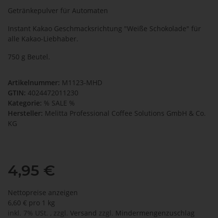
Getränkepulver für Automaten
Instant Kakao Geschmacksrichtung "Weiße Schokolade" für
alle Kakao-Liebhaber.
750 g Beutel.
Artikelnummer:
M1123-MHD
GTIN:
4024472011230
Kategorie:
% SALE %
Hersteller:
Melitta Professional Coffee Solutions GmbH & Co.
KG
4,95 €
Nettopreise anzeigen
6,60 € pro 1 kg
inkl. 7% USt. , zzgl.
Versand
zzgl.
Mindermengenzuschlag