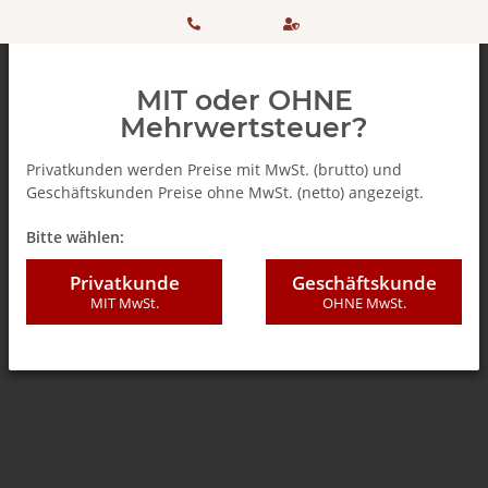
HOTLINE:
Sicher
MIT oder OHNE
+ 49
einkaufen
Mehrwertsteuer?
(0)5042
dank
Privatkunden werden Preise mit MwSt. (brutto) und
Geschäftskunden Preise ohne MwSt. (netto) angezeigt.
506 98
SSL
Zurück zur Liste
% SALE %
Bitte wählen:
20
Privatkunde
Geschäftskunde
MIT MwSt.
OHNE MwSt.