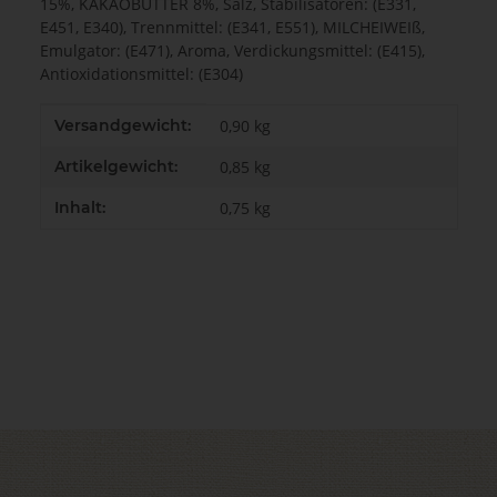
15%, KAKAOBUTTER 8%, Salz, Stabilisatoren: (E331,
E451, E340), Trennmittel: (E341, E551), MILCHEIWEIß,
Emulgator: (E471), Aroma, Verdickungsmittel: (E415),
Antioxidationsmittel: (E304)
Produkteigenschaft
Wert
Versandgewicht:
0,90 kg
Artikelgewicht:
0,85
kg
Inhalt:
0,75 kg