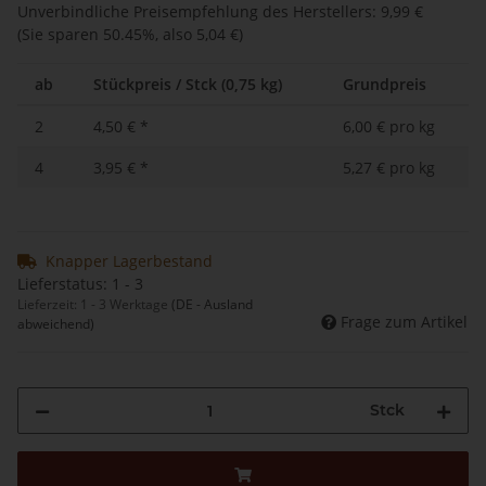
Unverbindliche Preisempfehlung des Herstellers
:
9,99 €
(Sie sparen
50.45%
, also
5,04 €
)
ab
Stückpreis / Stck (0,75 kg)
Grundpreis
2
4,50 €
*
6,00 € pro kg
4
3,95 €
*
5,27 € pro kg
Knapper Lagerbestand
Lieferstatus: 1 - 3
Lieferzeit:
1 - 3 Werktage
(DE - Ausland
Frage zum Artikel
abweichend)
Stck