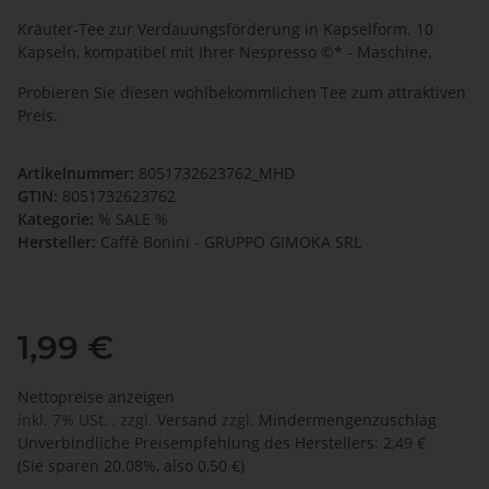
Kräuter-Tee zur Verdauungsförderung in Kapselform. 10
Kapseln, kompatibel mit Ihrer Nespresso ©* - Maschine.
Probieren Sie diesen wohlbekömmlichen Tee zum attraktiven
Preis.
Artikelnummer:
8051732623762_MHD
GTIN:
8051732623762
Kategorie:
% SALE %
Hersteller:
Caffè Bonini - GRUPPO GIMOKA SRL
1,99 €
Nettopreise anzeigen
inkl. 7% USt. , zzgl.
Versand
zzgl.
Mindermengenzuschlag
Unverbindliche Preisempfehlung des Herstellers
:
2,49 €
(Sie sparen
20.08%
, also
0,50 €
)