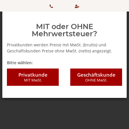
HOTLINE:
Sicher
MIT oder OHNE
+ 49
einkaufen
Mehrwertsteuer?
(0)5042
dank
Privatkunden werden Preise mit MwSt. (brutto) und
Geschäftskunden Preise ohne MwSt. (netto) angezeigt.
506 98
SSL
Zurück zur Liste
% SALE %
Bitte wählen:
20
Privatkunde
Geschäftskunde
MIT MwSt.
OHNE MwSt.