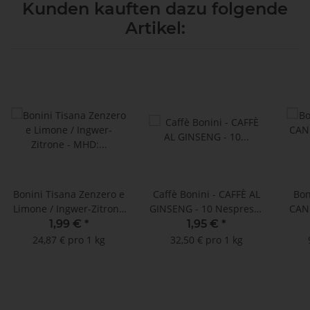
Kunden kauften dazu folgende
Artikel:
Bonini Tisana Zenzero e
Caffè Bonini - CAFFÈ AL
Bon
Limone / Ingwer-Zitrone
GINSENG - 10 Nespresso
CANN
- MHD: 30.06.2024 (10
® kompatible Kapseln
1,99 €
*
1,95 €
*
Teekapseln Lavazza a
24,87 € pro 1 kg
32,50 € pro 1 kg
Modo Mio ®*
Teek
kompatibel)