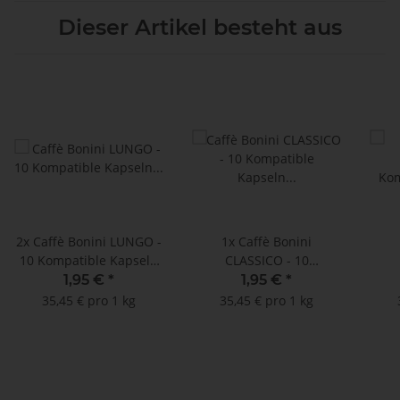
Dieser Artikel besteht aus
2x
Caffè Bonini LUNGO -
1x
Caffè Bonini
10 Kompatible Kapseln
CLASSICO - 10
Nespresso ®*
Kompatible Kapseln
Ko
1,95 €
*
1,95 €
*
Nespresso ®*
35,45 € pro 1 kg
35,45 € pro 1 kg