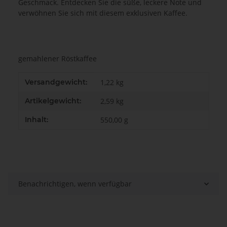
Geschmack. Entdecken Sie die süße, leckere Note und
verwöhnen Sie sich mit diesem exklusiven Kaffee.
gemahlener Röstkaffee
Produkteigenschaft
Wert
Versandgewicht:
1,22 kg
Artikelgewicht:
2,59
kg
Inhalt:
550,00 g
Benachrichtigen, wenn verfügbar