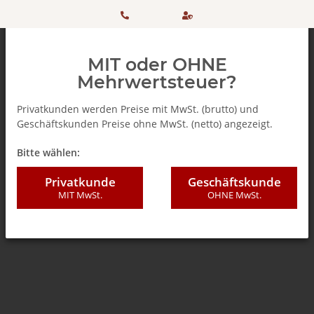
HOTLINE:
Sicher
MIT oder OHNE
+ 49
einkaufen
Mehrwertsteuer?
(0)5042
dank
Privatkunden werden Preise mit MwSt. (brutto) und
Geschäftskunden Preise ohne MwSt. (netto) angezeigt.
506 98
SSL
Zurück zur Liste
Caffè Tiziano Bonini
Bitte wählen:
20
Privatkunde
Geschäftskunde
MIT MwSt.
OHNE MwSt.