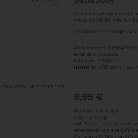
29.05.2025
An der Luft getrocknete und 
diesen typisch italienischen 
Empfohlene Trinkmenge: 40 m
Artikelnummer:
80557429952
GTIN:
8055742995208
Kategorie:
% SALE %
Hersteller:
Caffè Bonini - GR
9,95 €
Nettopreise anzeigen
28,43 € pro 1 kg
inkl. 7% USt. , zzgl.
Versand
zzg
Unverbindliche Preisempfehlun
(Sie sparen
16.74%
, also
2,00 €
)