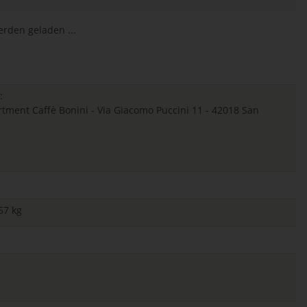
den geladen ...
:
ent Caffè Bonini - Via Giacomo Puccini 11 - 42018 San
57 kg