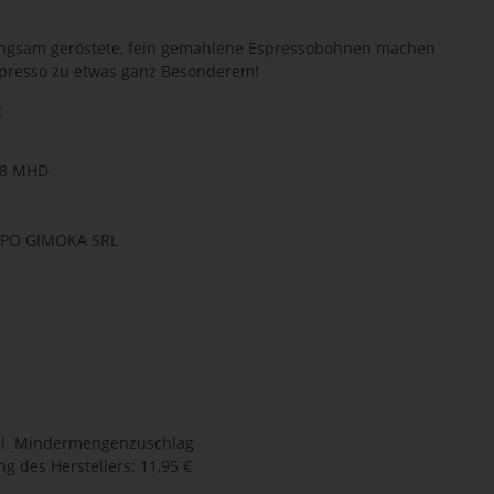
langsam geröstete, fein gemahlene Espressobohnen machen
Espresso zu etwas ganz Besonderem!
l
08 MHD
UPPO GIMOKA SRL
l.
Mindermengenzuschlag
g des Herstellers
:
11,95 €