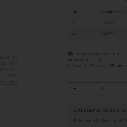
ab
Stückpreis / S
2
9,79 €
*
4
9,49 €
*
Knapper Lagerbestand
Lieferstatus: 1 - 3
Lieferzeit:
1 - 3 Werktage
(DE - Ausla
x
Bitte beachten Sie die Min
Bei diesem Artikel ist die Stü