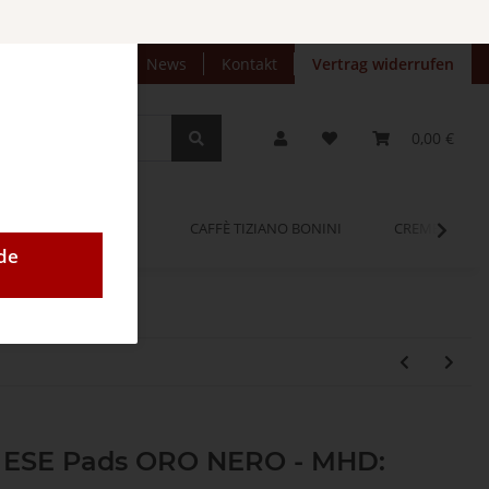
preise anzeigen
News
Kontakt
Vertrag widerrufen
0,00 €
OPINUM
CAFFÈ TIZIANO BONINI
CREMEO
de
50 ESE Pads ORO NERO - MHD: