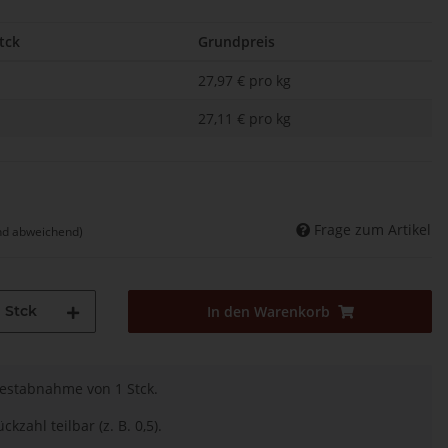
tck
Grundpreis
27,97 € pro kg
27,11 € pro kg
Frage zum Artikel
nd abweichend)
Stck
In den Warenkorb
destabnahme von 1 Stck.
ckzahl teilbar (z. B. 0,5).