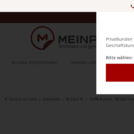
Privatkunden 
Geschäftskund
Bitte wählen:
K'S SOUL FOOD KITCHEN
JOHANN LAFER
BELLA IT
Zurück zur Liste
Startseite
% SALE %
Caffè Bonini - 50 ESE P