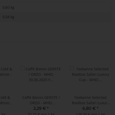
0,60 kg
0,58
kg
Cold &
Caffè Bonini GERSTE /
Teekanne Selected
Minze -
ORZO - MHD:
Rooibos Safari Luxury
 ! (15
30.06.2025 !! (10 ESE
Cup - MHD: 30.11.2025
2,29 €
*
6,80 €
*
utel à
Pads)
!! (25 x 2 g)
1 kg
32,71 € pro 1 kg
136,00 € pro 1 kg