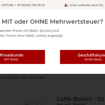
HOTLINE: + 49 (0)5042 506 98 20
Sicher einkaufen dank SSL
Netto
MIT oder OHNE Mehrwertsteuer?
werden Preise mit MwSt. (brutto) und
en Preise ohne MwSt. (netto) angezeigt.
ALIA - FEINKOSTARTIKEL
CAFFÈ MAJESTIC / DICAF
KAFFEE
Privatkunde
Geschäftskun
MIT MwSt.
OHNE MwSt.
ads ORO NERO - MHD: 29.05.2025
Caffè Bonini - 