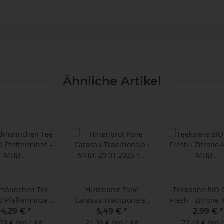
Ähnliche Artikel
männchen Tee
Hirtenbrot Pane
Teekanne BIO 
 Pfefferminze -
Carasau Tradizionale -
Fresh - Zitrone-
0.04.2025 !! (20
MHD: 20.01.2025 !! (250
MHD: 28.02.2025
4,29 €
*
5,49 €
*
2,99 €
*
MBO-Beutel)
g)
Doppelkammerbe
29 € pro 1 kg
21,96 € pro 1 kg
72,48 € pro 