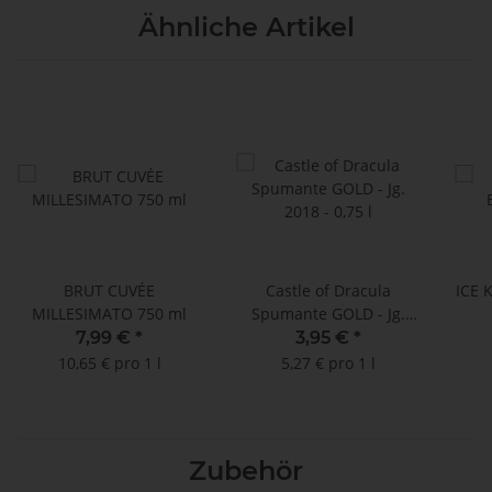
Ähnliche Artikel
BRUT CUVÉE
Castle of Dracula
ICE 
MILLESIMATO 750 ml
Spumante GOLD - Jg.
2018 - 0,75 l
7,99 €
*
3,95 €
*
10,65 € pro 1 l
5,27 € pro 1 l
Zubehör