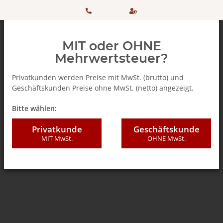
HOTLINE:
Sicher
MIT oder OHNE
+ 49
einkaufen
Mehrwertsteuer?
(0)5042
dank
Privatkunden werden Preise mit MwSt. (brutto) und
Geschäftskunden Preise ohne MwSt. (netto) angezeigt.
506 98
SSL
Zurück zur Liste
Getränke
Bitte wählen:
20
Privatkunde
Geschäftskunde
MIT MwSt.
OHNE MwSt.