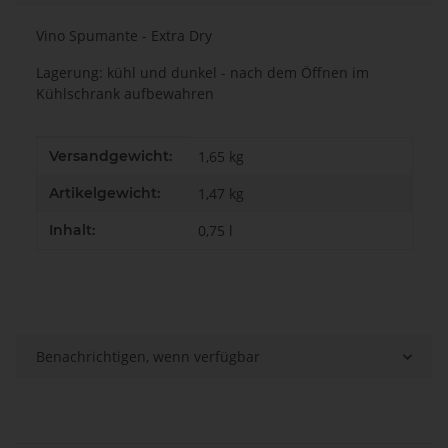
Vino Spumante - Extra Dry
Lagerung: kühl und dunkel - nach dem Öffnen im
Kühlschrank aufbewahren
Produkteigenschaft
Wert
Versandgewicht:
1,65 kg
Artikelgewicht:
1,47
kg
Inhalt:
0,75 l
Benachrichtigen, wenn verfügbar