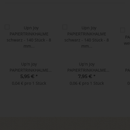
Up'n Joy
Up'n Joy
PAPIERTRINKHALME
PAPIERTRINKHALME
PA
schwarz - 140 Stück - 8
schwarz - 140 Stück - 8
weiß
5,95 €
*
7,95 €
*
mm x 145 mm
mm x 245 mm
0,04 € pro 1 Stück
0,06 € pro 1 Stück
0