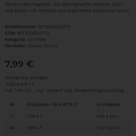
Pfirsichnoten begleitet. Das Gleichgewicht zwischen Säure
und Körper ruft intensive und angenehme Emotionen hervor.
Artikelnummer:
8013324022773
GTIN:
8013324022773
Kategorie:
Getränke
Hersteller:
Domus Vini srl
7,99 €
Nettopreise anzeigen
10,65 € pro 1 l
inkl. 19% USt. , zzgl.
Versand
zzgl.
Mindermengenzuschlag
ab
Stückpreis / Stck (0,75 l)
Grundpreis
12
7,49 €
*
9,99 € pro l
24
6,99 €
*
9,32 € pro l