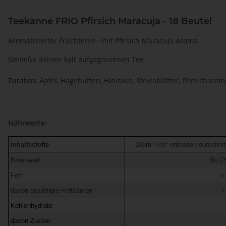
Teekanne FRIO Pfirsich Maracuja - 18 Beutel
Aromatisierter Früchtetee - mit Pfirsich Maracuja Aroma
Genieße deinen kalt aufgegossenen Tee
Zutaten:
Äpfel, Hagebutten, Hibiskus, Steviablätter, Pfirsicharo
Nährwerte:
Inhaltsstoffe
100ml Tee* enthalten durschnitt
Brennwert
8kj (2
Fett
<
davon gesättigte Fettsäuren
<
Kohlenhydrate
davon Zucker