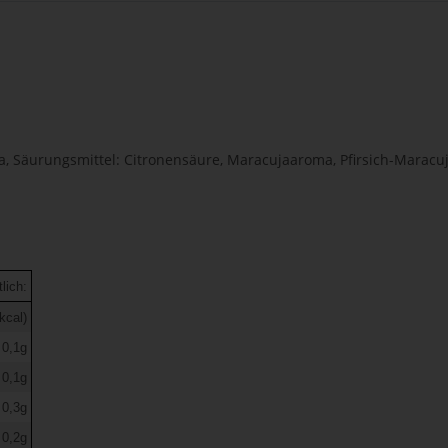
ma, Säurungsmittel: Citronensäure, Maracujaaroma, Pfirsich-Maracuj
lich:
kcal)
 0,1g
 0,1g
0,3g
0,2g