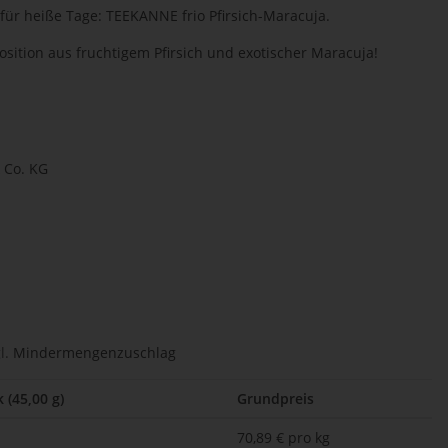
für heiße Tage: TEEKANNE frio Pfirsich-Maracuja.
osition aus fruchtigem Pfirsich und exotischer Maracuja!
Co. KG
l.
Mindermengenzuschlag
 (45,00 g)
Grundpreis
70,89 € pro kg