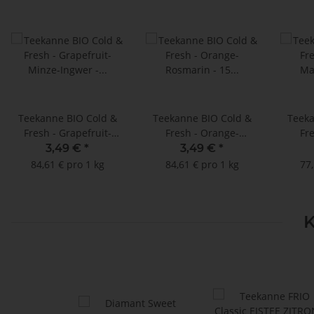
Teekanne BIO Cold &
Teekanne BIO Cold &
Teeka
Fresh - Grapefruit-
Fresh - Orange-
Fre
Minze-Ingwer - 15
Rosmarin - 15
M
3,49 €
*
3,49 €
*
Doppelkammerbeutel à
Doppelkammerbeutel à
Doppe
84,61 € pro 1 kg
84,61 € pro 1 kg
77,
2,75 g
2,75 g
K