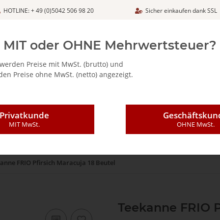
HOTLINE: + 49 (0)5042 506 98 20
Sicher einkaufen dank SSL
Netto
MIT oder OHNE Mehrwertsteuer?
werden Preise mit MwSt. (brutto) und
en Preise ohne MwSt. (netto) angezeigt.
ALIA - FEINKOSTARTIKEL
CAFFÈ MAJESTIC / DICAF
KAFFEE
Privatkunde
Geschäftskun
MIT MwSt.
OHNE MwSt.
anne FRIO Pfirsich Maracuja 18 Beutel
Teekanne FRIO Pf