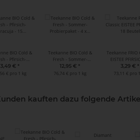
nne BIO Cold &
Teekanne BIO Cold &
Teekanne FRIO 
sh - Pfirsich-
Fresh - Sommer-
EISTEE PFIRSI
aracuja - 15
Probierpaket - 4 x 15
Beutel
3,49 €
*
12,95 €
*
3,29 €
*
lkammerbeutel à
Doppelkammerbeutel
56 € pro 1 kg
76,74 € pro 1 kg
73,11 € pro 
3 g
unden kauften dazu folgende Artike