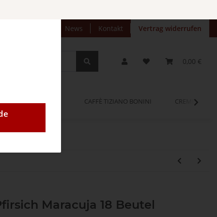
preise anzeigen
News
Kontakt
Vertrag widerrufen
0,00 €
OPINUM
CAFFÈ TIZIANO BONINI
CREMEO
de
irsich Maracuja 18 Beutel