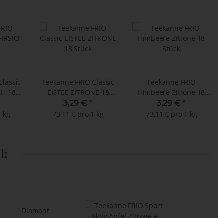
Classic
Teekanne FRIO Classic
Teekanne FRIO
CH 18
EISTEE ZITRONE 18
Himbeere Zitrone 18
Stück
Stück
3,29 €
*
3,29 €
*
1 kg
73,11 € pro 1 kg
73,11 € pro 1 kg
l: