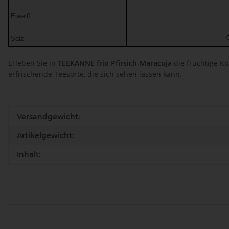
Eiweiß
Salz
Erleben Sie in
TEEKANNE frio Pfirsich-Maracuja
die fruchtige K
erfrischende Teesorte, die sich sehen lassen kann.
Produkteigenschaft
Wert
Versandgewicht:
Artikelgewicht:
Inhalt: