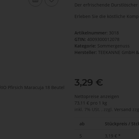
Der erfrischende Durstlöscher 
Erleben Sie die köstliche Komp
Artikelnummer:
3018
GTIN:
4009300012078
Kategorie:
Sommergenuss
Hersteller:
TEEKANNE GmbH & 
3,29 €
Nettopreise anzeigen
73,11 € pro 1 kg
inkl. 7% USt. , zzgl.
Versand
zzg
ab
Stückpreis / Stck
5
3,19 €
*