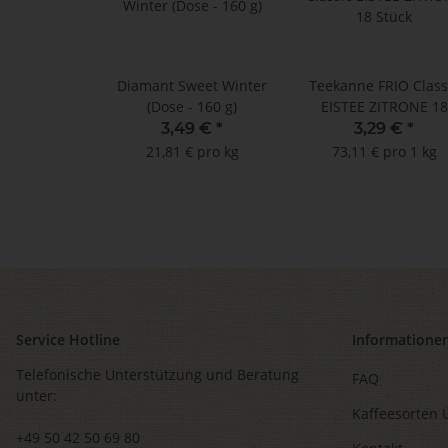
Diamant Sweet Winter
Teekanne FRIO Class
(Dose - 160 g)
EISTEE ZITRONE 18
Stück
3,49 €
*
3,29 €
*
21,81 € pro kg
73,11 € pro 1 kg
Service Hotline
Informatione
Telefonische Unterstützung und Beratung
FAQ
unter:
Kaffeesorten 
+49 50 42 50 69 80