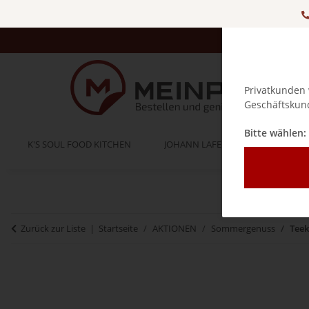
Privatkunden 
Geschäftskund
Bitte wählen:
K'S SOUL FOOD KITCHEN
JOHANN LAFER
BELLA IT
Zurück zur Liste
Startseite
AKTIONEN
Sommergenuss
Teek