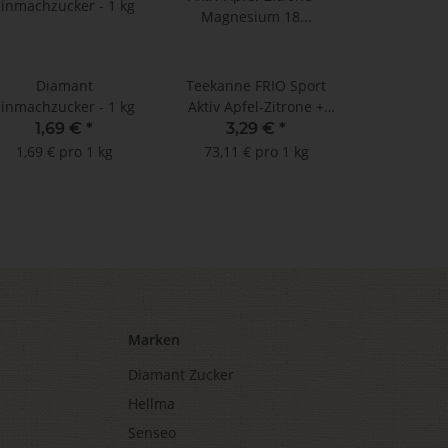
Diamant
Teekanne FRIO Sport
Einmachzucker - 1 kg
Aktiv Apfel-Zitrone +
Magnesium 18 Beutel
1,69 €
*
3,29 €
*
1,69 € pro 1 kg
73,11 € pro 1 kg
Marken
Diamant Zucker
Hellma
Senseo