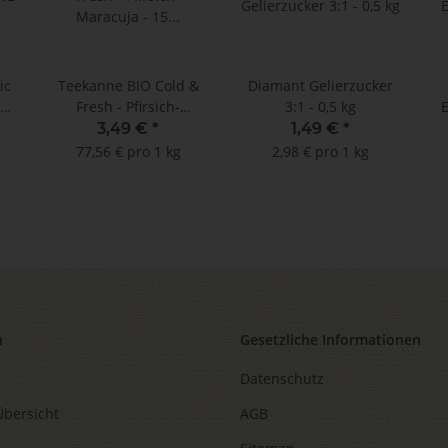
ic
Teekanne BIO Cold &
Diamant Gelierzucker
Fresh - Pfirsich-
3:1 - 0,5 kg
Maracuja - 15
3,49 €
*
1,49 €
*
Doppelkammerbeutel à
77,56 € pro 1 kg
2,98 € pro 1 kg
3 g
n
Gesetzliche Informationen
Datenschutz
Übersicht
AGB