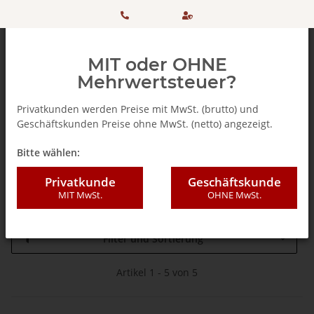
HOTLINE:
Sicher
MIT oder OHNE
+ 49
einkaufen
Mehrwertsteuer?
(0)5042
dank
Privatkunden werden Preise mit MwSt. (brutto) und
Geschäftskunden Preise ohne MwSt. (netto) angezeigt.
506 98
SSL
Startseite
Bitte wählen:
20
Vinicola Tombacco Srl.
Privatkunde
Geschäftskunde
MIT MwSt.
OHNE MwSt.
Filter und Sortierung
Artikel 1 - 5 von 5