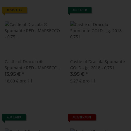
BESTSELLER
AUF LAGER
Castle of Dracula ®
Castle of Dracula Spumante
Spumante RED - MARSECCO
GOLD - Jg. 2018 - 0,75 l
- 0,75 l
13,95 €
*
3,95 €
*
18,60 € pro 1 l
5,27 € pro 1 l
AUF LAGER
AUSVERKAUFT