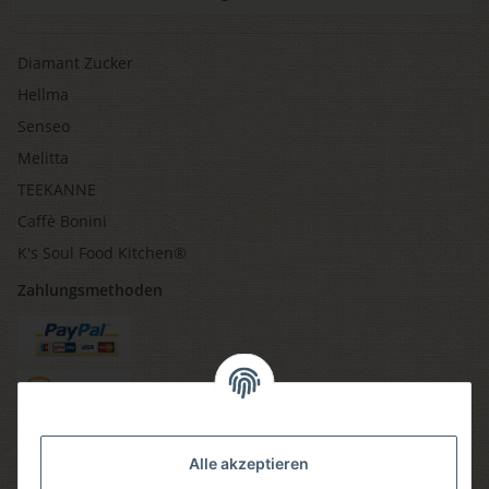
Diamant Zucker
Hellma
Senseo
Melitta
TEEKANNE
Caffè Bonini
K's Soul Food Kitchen®
Zahlungsmethoden
Versandmethoden
Alle akzeptieren