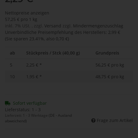
Nettopreise anzeigen
57,25 € pro 1 kg
inkl. 7% USt. , zzgl.
Versand
zzgl.
Mindermengenzuschlag
Unverbindliche Preisempfehlung des Herstellers
:
2,99 €
(Sie sparen
23.41%
, also
0,70 €
)
ab
Stückpreis / Stck (40,00 g)
Grundpreis
5
2,25 €
*
56,25 € pro kg
10
1,95 €
*
48,75 € pro kg
Sofort verfügbar
Lieferstatus: 1 - 3
Lieferzeit:
1 - 3 Werktage
(DE - Ausland
Frage zum Artikel
abweichend)