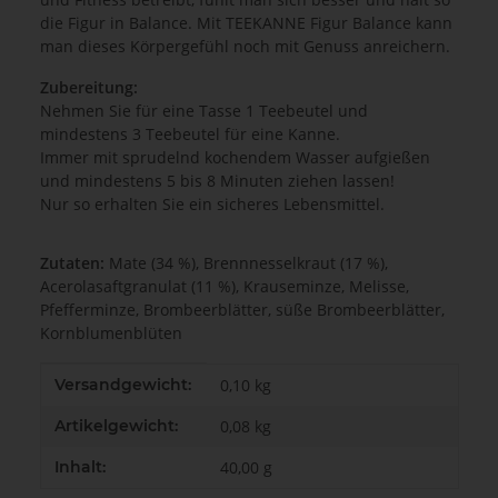
die Figur in Balance. Mit TEEKANNE Figur Balance kann
man dieses Körpergefühl noch mit Genuss anreichern.
Zubereitung:
Nehmen Sie für eine Tasse 1 Teebeutel und
mindestens 3 Teebeutel für eine Kanne.
Immer mit sprudelnd kochendem Wasser aufgießen
und mindestens 5 bis 8 Minuten ziehen lassen!
Nur so erhalten Sie ein sicheres Lebensmittel.
Zutaten:
Mate (34 %), Brennnesselkraut (17 %),
Acerolasaftgranulat (11 %), Krauseminze, Melisse,
Pfefferminze, Brombeerblätter, süße Brombeerblätter,
Kornblumenblüten
Produkteigenschaft
Wert
Versandgewicht:
0,10 kg
Artikelgewicht:
0,08
kg
Inhalt:
40,00 g