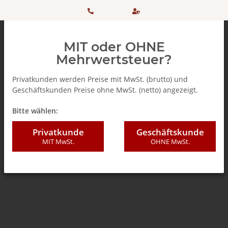
HOTLINE:
Sicher
MIT oder OHNE
+ 49
einkaufen
Mehrwertsteuer?
(0)5042
dank
Privatkunden werden Preise mit MwSt. (brutto) und
Geschäftskunden Preise ohne MwSt. (netto) angezeigt.
506 98
SSL
Zurück zur Liste
% SALE %
Bitte wählen:
20
Privatkunde
Geschäftskunde
MIT MwSt.
OHNE MwSt.