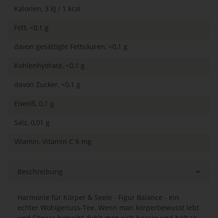
Kalorien, 3 kJ / 1 kcal
Fett, <0,1 g
davon gesättigte Fettsäuren, <0,1 g
Kohlenhydrate, <0,1 g
davon Zucker, <0,1 g
Eiweiß, 0,1 g
Salz, 0,01 g
Vitamin, Vitamin C 6 mg
Beschreibung
Harmonie für Körper & Seele - Figur Balance - ein
echter Wohlgenuss-Tee. Wenn man körperbewusst lebt
und Fitness betreibt, fühlt man sich besser und hält so