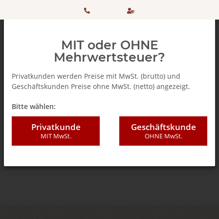
HOTLINE:
Sicher
MIT oder OHNE
+ 49
einkaufen
Mehrwertsteuer?
(0)5042
dank
Privatkunden werden Preise mit MwSt. (brutto) und
Geschäftskunden Preise ohne MwSt. (netto) angezeigt.
506 98
SSL
SARS CoV2 Schnelltests
Bitte wählen:
20
SALIVA / SPEICHEL
Privatkunde
Geschäftskunde
MIT MwSt.
OHNE MwSt.
Kategorien