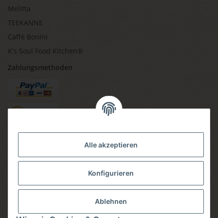
Melitta
TEEKANNE
Caffè Bonini
K's Soul Food Kitchen®
Zahlungsmethoden
Versandmethoden
Alle akzeptieren
Konfigurieren
Social media
Ablehnen