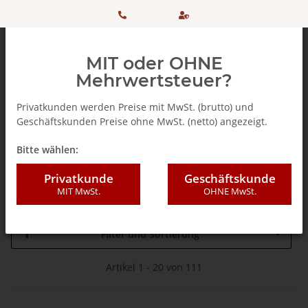
HOTLINE:
Sicher
MIT oder OHNE
+ 49
einkaufen
Mehrwertsteuer?
(0)5042
dank
Privatkunden werden Preise mit MwSt. (brutto) und
Geschäftskunden Preise ohne MwSt. (netto) angezeigt.
506 98
SSL
Startseite
Bitte wählen:
20
Monin
Privatkunde
Geschäftskunde
MIT MwSt.
OHNE MwSt.
Filter und Sortierung
Artikel 1 - 20 von 111