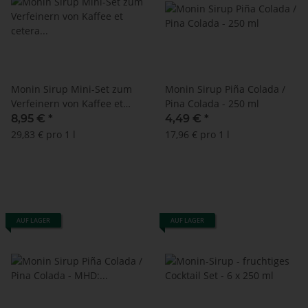
Monin Sirup Mini-Set zum
Monin Sirup Piña Colada /
Verfeinern von Kaffee et
Pina Colada - 250 ml
cetera - 6 x 50 ml
8,95 €
*
4,49 €
*
29,83 € pro 1 l
17,96 € pro 1 l
AUF LAGER
AUF LAGER