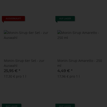
AUSVERKAUFT
AUF LAGER
Monin-Sirup 6er Set - zur
Monin-Sirup Amaretto - 250
Auswahl
ml
25,95 €
*
4,49 €
*
17,30 € pro 1 l
17,96 € pro 1 l
AUF LAGER
AUF LAGER