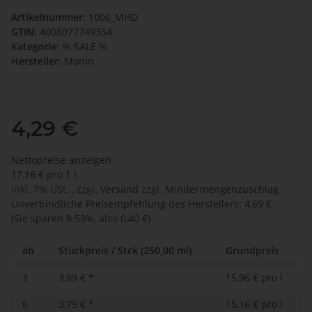
Artikelnummer:
1006_MHD
GTIN:
4008077749354
Kategorie:
% SALE %
Hersteller:
Monin
4,29 €
Nettopreise anzeigen
17,16 € pro 1 l
inkl. 7% USt. , zzgl.
Versand
zzgl.
Mindermengenzuschlag
Unverbindliche Preisempfehlung des Herstellers
:
4,69 €
(Sie sparen
8.53%
, also
0,40 €
)
ab
Stückpreis / Stck (250,00 ml)
Grundpreis
3
3,99 €
*
15,96 € pro l
6
3,79 €
*
15,16 € pro l