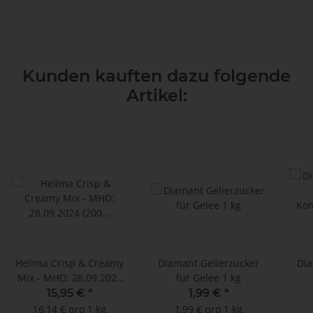
Kunden kauften dazu folgende
Artikel:
Hellma Crisp & Creamy
Diamant Gelierzucker
Dia
Mix - MHD: 28.09.2024
für Gelee 1 kg
(200 Stück)
Kon
15,95 €
*
1,99 €
*
16,14 € pro 1 kg
1,99 € pro 1 kg