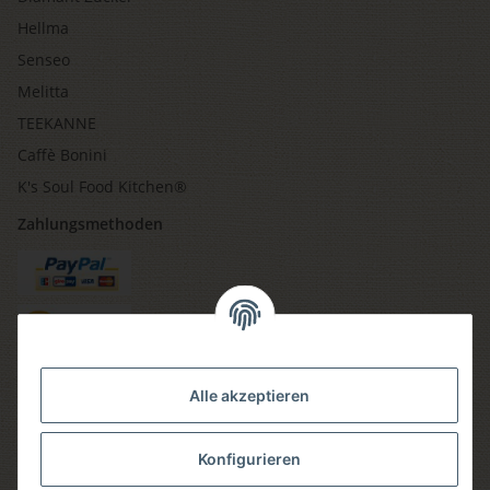
Hellma
Senseo
Melitta
TEEKANNE
Caffè Bonini
K's Soul Food Kitchen®
Zahlungsmethoden
Versandmethoden
Alle akzeptieren
Konfigurieren
Social media