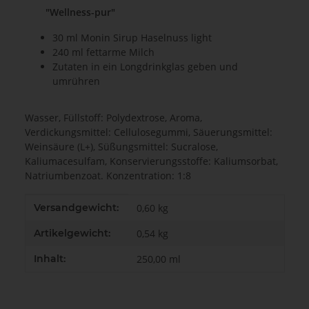
"Wellness-pur"
30 ml Monin Sirup Haselnuss light
240 ml fettarme Milch
Zutaten in ein Longdrinkglas geben und
umrühren
Wasser, Füllstoff: Polydextrose, Aroma,
Verdickungsmittel: Cellulosegummi, Säuerungsmittel:
Weinsäure (L+), Süßungsmittel: Sucralose,
Kaliumacesulfam, Konservierungsstoffe: Kaliumsorbat,
Natriumbenzoat. Konzentration: 1:8
Produkteigenschaft
Wert
Versandgewicht:
0,60 kg
Artikelgewicht:
0,54
kg
Inhalt:
250,00 ml