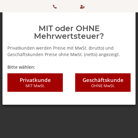
HOTLINE:
Sicher
MIT oder OHNE
+ 49
einkaufen
Mehrwertsteuer?
(0)5042
dank
Privatkunden werden Preise mit MwSt. (brutto) und
Geschäftskunden Preise ohne MwSt. (netto) angezeigt.
506 98
SSL
Zurück zur Liste
% SALE %
Bitte wählen:
20
Privatkunde
Geschäftskunde
MIT MwSt.
OHNE MwSt.