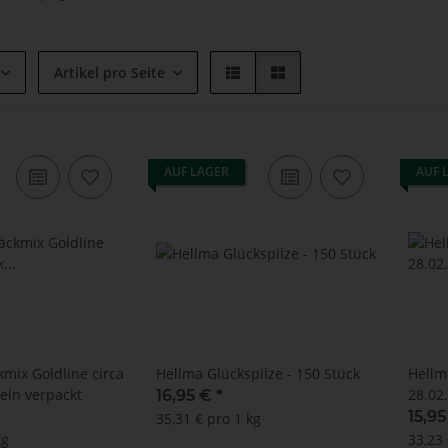
Artikel pro Seite
AUF LAGER
AUF 
mix Goldline circa
Hellma Glückspilze - 150 Stück
Hellm
eln verpackt
28.02
16,95 €
*
15,9
35,31 € pro 1 kg
kg
33,23 