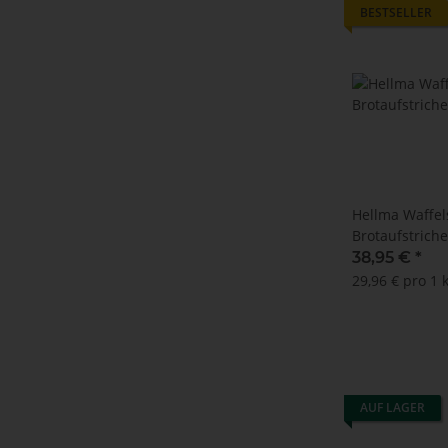
BESTSELLER
Hellma Waffel
Brotaufstrich
38,95 €
*
29,96 € pro 1 
AUF LAGER