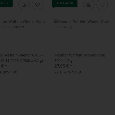
LAGER
AUF LAGER
r Waffeln Wiener Gruß -
Manner Waffeln Wiener Gruß
9.11.2025 !! (300 x 4,2 g)
300 x 4,2 g
5 €
*
27,95 €
*
€ pro 1 kg
22,18 € pro 1 kg