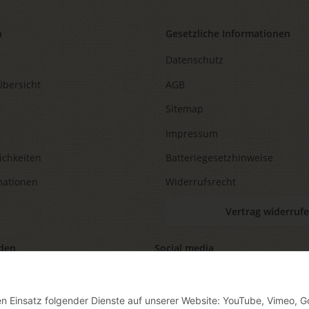
n
Gesetzliche Informationen
Datenschutz
Übersicht
AGB
Sitemap
Impressum
ichkeiten
Batteriegesetzhinweise
mationen
Widerrufsrecht
Vertrag widerruf
den
Social media
den Einsatz folgender Dienste auf unserer Website: YouTube, Vimeo, G