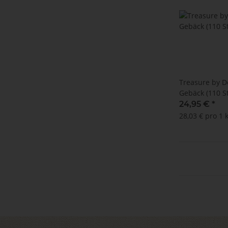
Treasure by De
Gebäck (110 S
24,95 €
*
28,03 € pro 1 