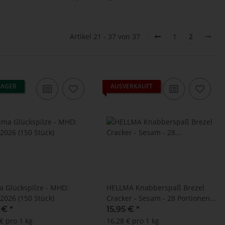
Artikel 21 - 37 von 37
1
2
LAGER
AUSVERKAUFT
a Glückspilze - MHD:
HELLMA Knabberspaß Brezel
.2026 (150 Stück)
Cracker - Sesam - 28 Portionen x
35 g
5 €
*
15,95 €
*
€ pro 1 kg
16,28 € pro 1 kg