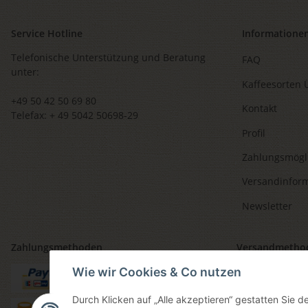
Service Hotline
Informatione
Telefonische Unterstützung und Beratung
FAQ
unter:
Kaffeesorten 
+49 50 42 50 69 80
Kontakt
Telefax: + 49 5042 50698-29
Profil
Zahlungsmögl
Versandinfor
Newsletter
Zahlungsmethoden
Versandmetho
Wie wir Cookies & Co nutzen
Durch Klicken auf „Alle akzeptieren“ gestatten Sie 