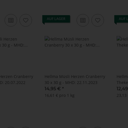
AUF LAGER
AUF 
Herzen Cranberry
Hellma Müsli Herzen Cranberry
Hellm
D: 20.07.2022
30 x 30 g - MHD: 22.11.2023
Theke
14,95 €
*
12,4
g
16,61 € pro 1 kg
23,13 