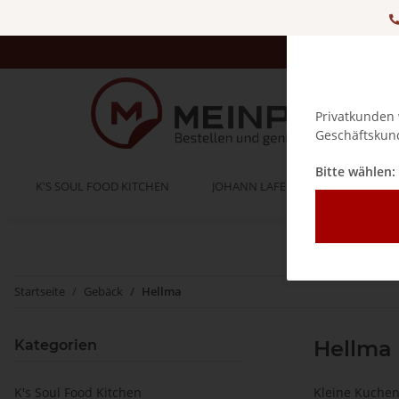
Privatkunden 
Geschäftskund
Bitte wählen:
K'S SOUL FOOD KITCHEN
JOHANN LAFER
BELLA IT
Startseite
Gebäck
Hellma
Hellma
Kategorien
K's Soul Food Kitchen
Kleine Kuchen