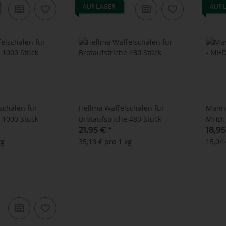
AUF LAGER
AUF 
schalen für
Hellma Waffelschalen für
Manne
e 1000 Stück
Brotaufstriche 480 Stück
MHD: 1
21,95 €
*
18,9
kg
35,18 € pro 1 kg
15,04 