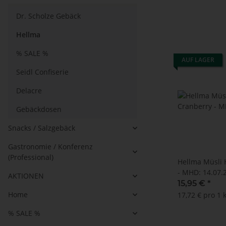
Dr. Scholze Gebäck
Hellma
% SALE %
AUF LAGER
Seidl Confiserie
Delacre
Gebäckdosen
Snacks / Salzgebäck
Gastronomie / Konferenz
(Professional)
Hellma Müsli 
- MHD: 14.07.2
AKTIONEN
15,95 €
*
Home
17,72 € pro 1 
% SALE %