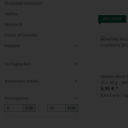
RUNDUM-SORGLOS
Hellma
AUF LAGER
Melitta ®
Castle of Dracula
Rezepte
Verfügbarkeit
Hellma Müsli 
Besondere Artikel
30 x 30 g - MH
8,95 €
*
9,94 € pro 1 k
Preisspanne
EUR
EUR