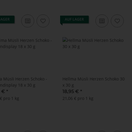
LAGER
AUF LAGER
a Müsli Herzen Schoko -
Hellma Müsli Herzen Schoko 30
ndisplay 18 x 30 g
x 30 g
9 €
*
18,95 €
*
€ pro 1 kg
21,06 € pro 1 kg