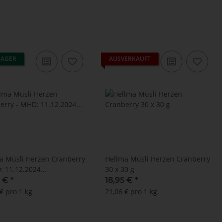
LAGER
AUSVERKAUFT
a Müsli Herzen Cranberry
Hellma Müsli Herzen Cranberry
: 11.12.2024
30 x 30 g
endisplay 18 x 30 g)
5 €
*
18,95 €
*
€ pro 1 kg
21,06 € pro 1 kg