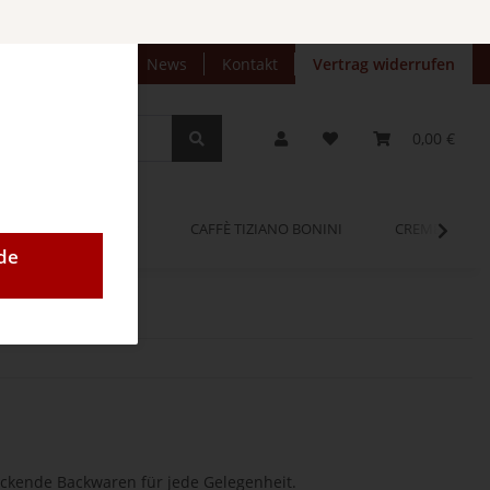
preise anzeigen
News
Kontakt
Vertrag widerrufen
0,00 €
OPINUM
CAFFÈ TIZIANO BONINI
CREMEO
de
eckende Backwaren für jede Gelegenheit.