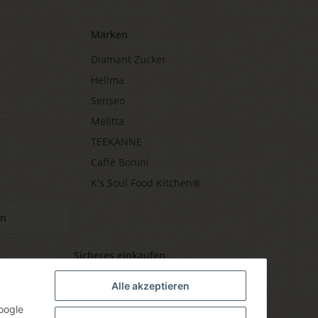
Marken
Diamant Zucker
Hellma
Senseo
Melitta
TEEKANNE
Caffè Bonini
K's Soul Food Kitchen®
en
Sicheres einkaufen
Alle akzeptieren
oogle