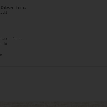
lacre - feines
tück)
kg