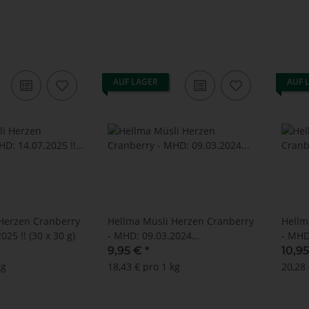
AUF LAGER
AUF 
Herzen Cranberry
Hellma Müsli Herzen Cranberry
Hellm
025 !! (30 x 30 g)
- MHD: 09.03.2024
- MHD
(Thekendisplay 18 x 30 g)
(Thek
9,95 €
*
10,9
kg
18,43 € pro 1 kg
20,28 