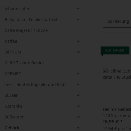
Johann Lafer
Bella Italia - Feinkostartikel
Sortierung
Caffè Majestic / DICAF
Kaffee
AUF LAGER
OPINUM
Caffè Tiziano Bonini
CREMEO
Tee | Beutel, Kapseln und Pads
Zucker
Getränke
Hellma Gebäck
140 Stück einz
Süßwaren
18,95 €
*
Gebäck
19,54 € pro 1 