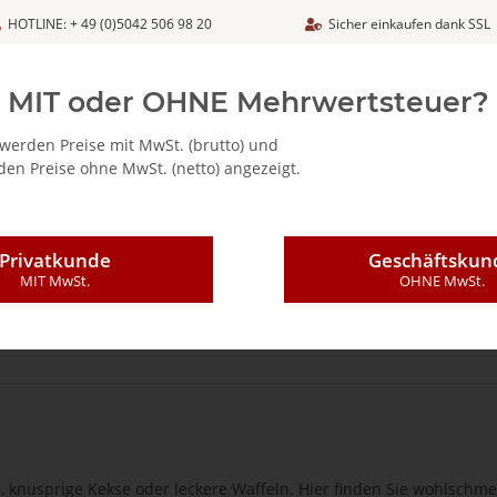
HOTLINE: + 49 (0)5042 506 98 20
Sicher einkaufen dank SSL
Netto
MIT oder OHNE Mehrwertsteuer?
werden Preise mit MwSt. (brutto) und
en Preise ohne MwSt. (netto) angezeigt.
ALIA - FEINKOSTARTIKEL
CAFFÈ MAJESTIC / DICAF
KAFFEE
Privatkunde
Geschäftskun
MIT MwSt.
OHNE MwSt.
, knusprige Kekse oder leckere Waffeln. Hier finden Sie wohlschm