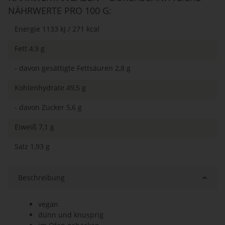
NÄHRWERTE PRO 100 G:
Energie 1133 kJ / 271 kcal
Fett 4,9 g
- davon gesättigte Fettsäuren 2,8 g
Kohlenhydrate 49,5 g
- davon Zucker 5,6 g
Eiweiß 7,1 g
Salz 1,93 g
Beschreibung
vegan
dünn und knusprig