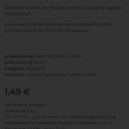
Die Brezel Cracker von HELLMA stehen für knusprig veganen
Knabberspaß.
Die dünnen Knabberstücke werden traditionell im Ofen
gebacken und lecker frisch für Sie verpackt.
Artikelnummer:
4003148734727-4-MHD
GTIN:
4003148734727
Kategorie:
% SALE %
Hersteller:
HELLMA Gastronomie Service GmbH
1,49 €
Nettopreise anzeigen
10,64 € pro 1 kg
inkl. 7% USt. , zzgl.
Versand
zzgl.
Mindermengenzuschlag
Unverbindliche Preisempfehlung des Herstellers
:
2,21 €
(Sie sparen
32.58%
, also
0,72 €
)