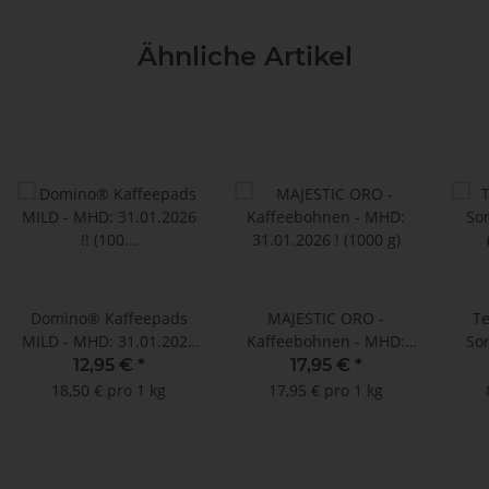
Ähnliche Artikel
Domino® Kaffeepads
MAJESTIC ORO -
T
MILD - MHD: 31.01.2026
Kaffeebohnen - MHD:
Sor
!! (100 Pads im
31.01.2026 ! (1000 g)
12,95 €
*
17,95 €
*
Megabeutel)
18,50 € pro 1 kg
17,95 € pro 1 kg