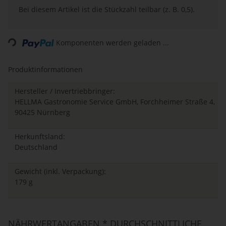
x
Bei diesem Artikel ist die Stückzahl teilbar (z. B. 0,5).
Komponenten werden geladen ...
Loading...
Produktinformationen
Hersteller / Invertriebbringer:
HELLMA Gastronomie Service GmbH, Forchheimer Straße 4,
90425 Nürnberg
Herkunftsland:
Deutschland
Gewicht (inkl. Verpackung):
179 g
NÄHRWERTANGABEN * DURCHSCHNITTLICHE