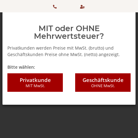
HOTLINE:
Sicher
MIT oder OHNE
+ 49
einkaufen
Mehrwertsteuer?
(0)5042
dank
Privatkunden werden Preise mit MwSt. (brutto) und
Geschäftskunden Preise ohne MwSt. (netto) angezeigt.
506 98
SSL
Zurück zur Liste
% SALE %
Bitte wählen:
20
Privatkunde
Geschäftskunde
MIT MwSt.
OHNE MwSt.