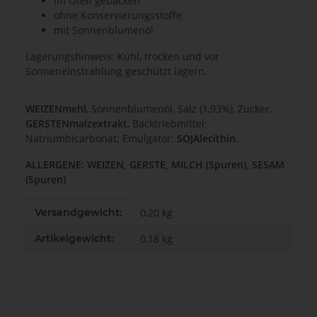
im Ofen gebacken
ohne Konservierungsstoffe
mit Sonnenblumenöl
Lagerungshinweis: Kühl, trocken und vor
Sonneneinstrahlung geschützt lagern.
WEIZENmehl
, Sonnenblumenöl, Salz (1,93%), Zucker,
GERSTENmalzextrakt
, Backtriebmittel:
Natriumbicarbonat; Emulgator:
SOJAlecithin
.
ALLERGENE: WEIZEN, GERSTE, MILCH (Spuren), SESAM
(Spuren)
Produkteigenschaft
Wert
Versandgewicht:
0,20 kg
Artikelgewicht:
0,18
kg