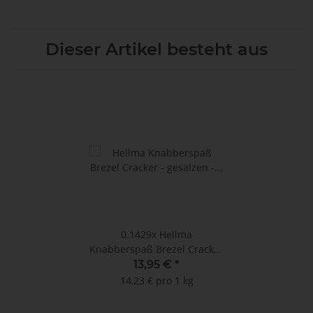
Dieser Artikel besteht aus
0.1429x
Hellma
Knabberspaß Brezel Cracker
- gesalzen - MHD:
13,95 €
*
22.01.2026 (28 Portionen à
14,23 € pro 1 kg
35 g)