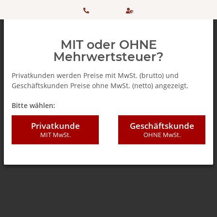
HOTLINE:
Sicher
MIT oder OHNE
+ 49
einkaufen
Mehrwertsteuer?
(0)5042
dank
Privatkunden werden Preise mit MwSt. (brutto) und
Geschäftskunden Preise ohne MwSt. (netto) angezeigt.
506 98
SSL
Zurück zur Liste
% SALE %
Bitte wählen:
20
Privatkunde
Geschäftskunde
MIT MwSt.
OHNE MwSt.