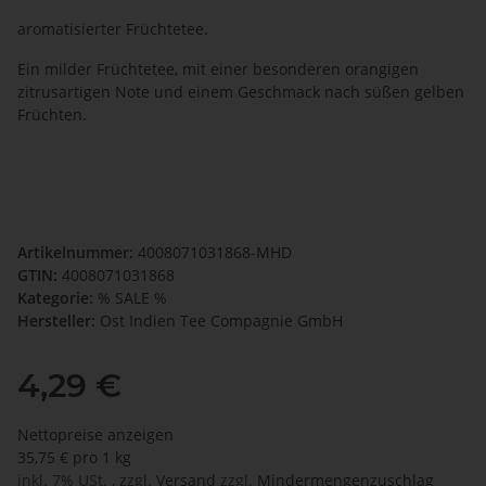
aromatisierter Früchtetee.
Ein milder Früchtetee, mit einer besonderen orangigen
zitrusartigen Note und einem Geschmack nach süßen gelben
Früchten.
Artikelnummer:
4008071031868-MHD
GTIN:
4008071031868
Kategorie:
% SALE %
Hersteller:
Ost Indien Tee Compagnie GmbH
4,29 €
Nettopreise anzeigen
35,75 € pro 1 kg
inkl. 7% USt. , zzgl.
Versand
zzgl.
Mindermengenzuschlag