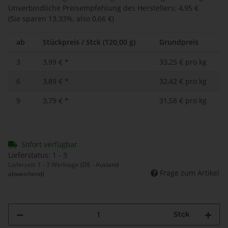
Unverbindliche Preisempfehlung des Herstellers
:
4,95 €
(Sie sparen
13.33%
, also
0,66 €
)
ab
Stückpreis / Stck (120,00 g)
Grundpreis
3
3,99 €
*
33,25 € pro kg
6
3,89 €
*
32,42 € pro kg
9
3,79 €
*
31,58 € pro kg
Sofort verfügbar
Lieferstatus: 1 - 3
Lieferzeit:
1 - 3 Werktage
(DE - Ausland
Frage zum Artikel
abweichend)
Stck