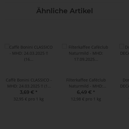
Ähnliche Artikel
Caffè Bonini CLASSICO -
Filterkaffee Caféclub
Do
MHD: 24.03.2025 !! (16
Naturmild - MHD:
DECA
Kompatible Kapseln
17.09.2025 !! (500 g
- 
3,69 €
*
6,49 €
*
Lavazza A Modo Mio ®*)
gemahlen)
32,95 € pro 1 kg
12,98 € pro 1 kg