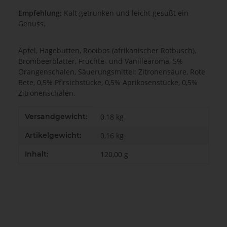
Empfehlung:
Kalt getrunken und leicht gesüßt ein
Genuss.
Äpfel, Hagebutten, Rooibos (afrikanischer Rotbusch),
Brombeerblätter, Früchte- und Vanillearoma, 5%
Orangenschalen, Säuerungsmittel: Zitronensäure, Rote
Bete, 0,5% Pfirsichstücke, 0,5% Aprikosenstücke, 0,5%
Zitronenschalen.
Produkteigenschaft
Wert
Versandgewicht:
0,18 kg
Artikelgewicht:
0,16
kg
Inhalt:
120,00 g